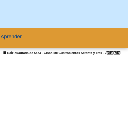
 Aprender
s
|
🟦 Raíz cuadrada de 5473 - Cinco Mil Cuatrocientos Setenta y Tres - √5️⃣4️⃣7️⃣3️⃣