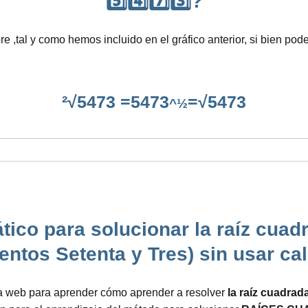
5️⃣4️⃣7️⃣3️⃣?
e ,tal y como hemos incluido en el gráfico anterior, si bien po
²√5473 =5473
=√5473
^½
ico para solucionar la raíz cuadr
entos Setenta y Tres) sin usar ca
ta web para aprender cómo aprender a resolver
la raíz cuadrad