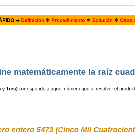
ÁPIDO
➡️
Definición
🔷
Procedimiento
🔷
Solución
🔷
Otras 
ne matemáticamente la raíz cua
 y Tres)
corresponde a aquel número que al resolver el produ
ro entero 5473 (Cinco Mil Cuatrocient