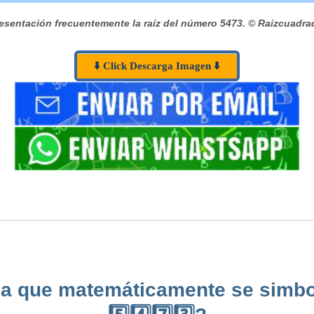
esentación frecuentemente la raíz del número 5473.
© Raizcuadra
⬇️ Click Descarga Imagen ⬇️
la que matemáticamente se simbol