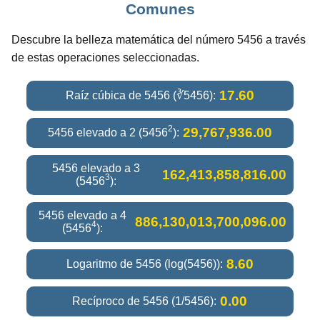
Comunes
Descubre la belleza matemática del número 5456 a través
de estas operaciones seleccionadas.
17.60
Raíz cúbica de 5456 (∛5456):
2
29,767,936.00
5456 elevado a 2 (5456
):
5456 elevado a 3
162,413,858,816.00
3
(5456
):
5456 elevado a 4
886,130,013,700,096.00
4
(5456
):
8.60
Logaritmo de 5456 (log(5456)):
0.00
Recíproco de 5456 (1/5456):