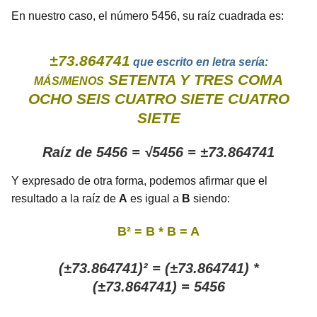
En nuestro caso, el número 5456, su raíz cuadrada es:
±73.864741
que escrito en letra sería:
SETENTA Y TRES COMA
MÁS/MENOS
OCHO SEIS CUATRO SIETE CUATRO
SIETE
Raíz de 5456 = √5456 = ±73.864741
Y expresado de otra forma, podemos afirmar que el
resultado a la raíz de
A
es igual a
B
siendo:
B² = B * B = A
(±73.864741)² = (±73.864741) *
(±73.864741) = 5456