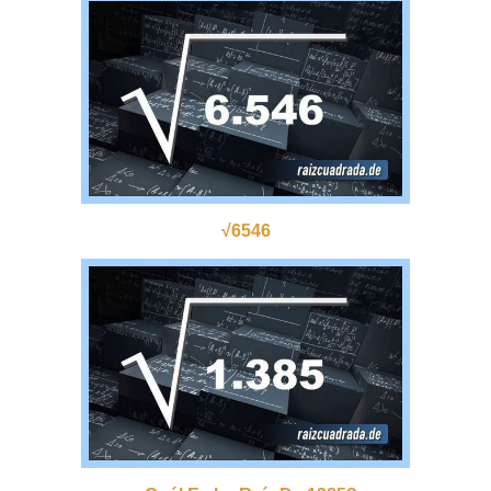
√6546