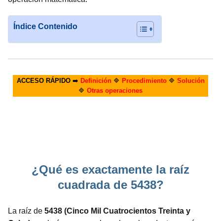
Índice Contenido
ACCESO RÁPIDO
➡️
Definición
🔷
Procedimiento
🔷
Solución
🔷
Otras operaciones
¿Qué es exactamente la raíz
cuadrada de 5438?
La raíz de
5438 (Cinco Mil Cuatrocientos Treinta y