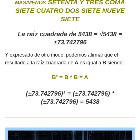
SETENTA Y TRES COMA
MÁS/MENOS
SIETE CUATRO DOS SIETE NUEVE
SIETE
La raíz cuadrada de 5438 = √5438 =
±73.742796
Y expresado de otro modo, podemos afirmar que el
resultado a la raíz cuadrada de
A
es igual a
B
siendo:
B² = B * B = A
(±73.742796)² = (±73.742796) *
(±73.742796) = 5438