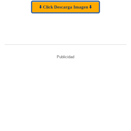
⬇️ Click Descarga Imagen ⬇️
Publicidad