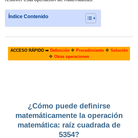
Índice Contenido
ACCESO RÁPIDO
➡️
Definición
🔷
Procedimiento
🔷
Solución
🔷
Otras operaciones
¿Cómo puede definirse
matemáticamente la operación
matemática: raíz cuadrada de
5354?