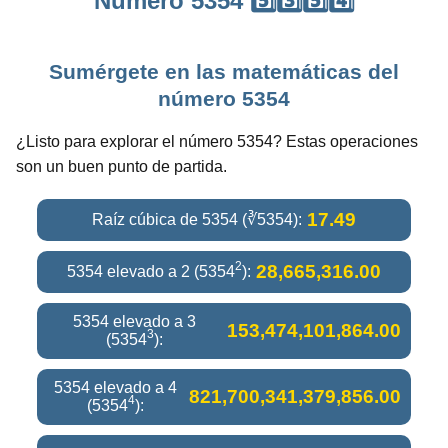
Número 5354 5️⃣3️⃣5️⃣4️⃣
Sumérgete en las matemáticas del
número 5354
¿Listo para explorar el número 5354? Estas operaciones
son un buen punto de partida.
17.49
Raíz cúbica de 5354 (∛5354):
2
28,665,316.00
5354 elevado a 2 (5354
):
5354 elevado a 3
153,474,101,864.00
3
(5354
):
5354 elevado a 4
821,700,341,379,856.00
4
(5354
):