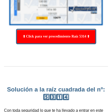
⬆️ Click para ver procedimiento Raíz 5314 ⬆️
Solución a la raíz cuadrada del nº:
5️⃣3️⃣1️⃣4️⃣
Con toda seguridad lo que te ha llevado a entrar en este