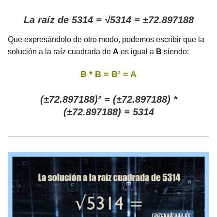
La raíz de 5314 = √5314 = ±72.897188
Que expresándolo de otro modo, podemos escribir que la
solución a la raíz cuadrada de
A
es igual a
B
siendo:
B * B = B² = A
(±72.897188)² = (±72.897188) *
(±72.897188) = 5314