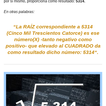
por sí mismo, proporciona como resultado:
5314.
En otras palabras:
“La RAÍZ correspondiente a 5314
(Cinco Mil Trescientos Catorce) es ese
número(X) -tanto negativo como
positivo- que elevado al CUADRADO da
como resultado dicho número: 5314“.