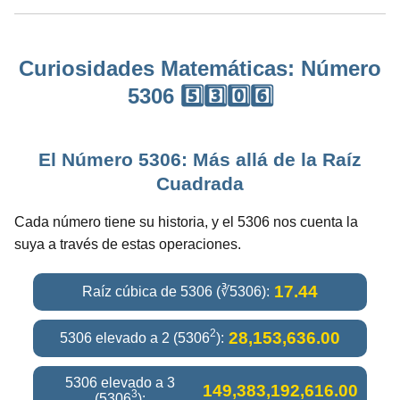
Curiosidades Matemáticas: Número
5306 5️⃣3️⃣0️⃣6️⃣
El Número 5306: Más allá de la Raíz
Cuadrada
Cada número tiene su historia, y el 5306 nos cuenta la
suya a través de estas operaciones.
17.44
Raíz cúbica de 5306 (∛5306):
2
28,153,636.00
5306 elevado a 2 (5306
):
5306 elevado a 3
149,383,192,616.00
3
(5306
):