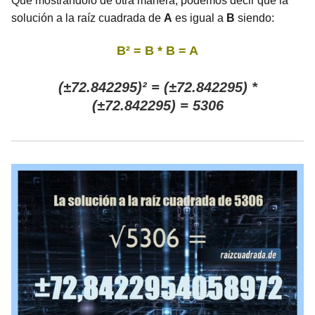
Que mostrándolo de otra manera, podemos decir que la
solución a la raíz cuadrada de
A
es igual a
B
siendo:
B² = B * B = A
(±72.842295)² = (±72.842295) *
(±72.842295) = 5306