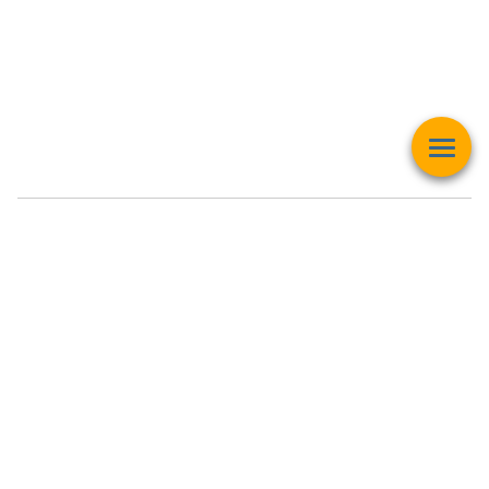
Esta página web muestra contenido relacionado con la
operación
matemática "Raíz Cuadrada"
y pretender ser una herramienta de
trabajo y aprendizaje para estudiantes de todas las edades,
personas interesadas en el
mundo de las matemáticas, finanzas,
inversiones bursátiles, criptomonedas y intereses generales
.