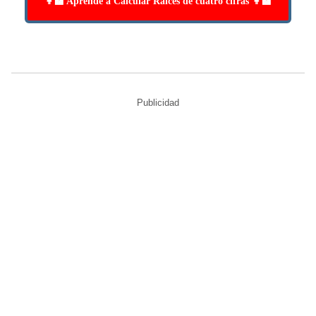
👩‍🏫 Aprende a Calcular Raíces de cuatro cifras 👩‍🏫
Publicidad