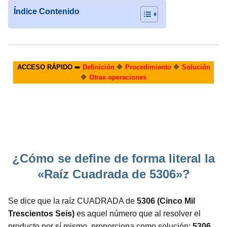
Índice Contenido
ACCESO RÁPIDO
➡️
Definición
🔷
Procedimiento
🔷
Solución
🔷
Otras operaciones
¿Cómo se define de forma literal la
«Raíz Cuadrada de 5306»?
Se dice que la raíz CUADRADA de
5306 (Cinco Mil
Trescientos Seis)
es aquel número que al resolver el
producto por sí mismo, proporciona como solución:
5306.