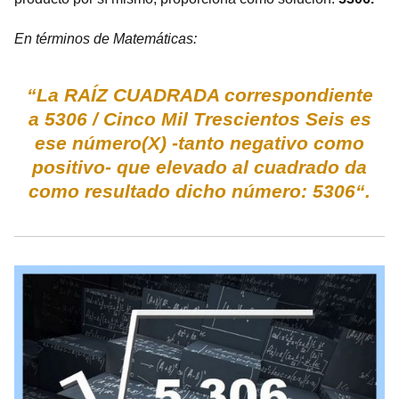
En términos de Matemáticas:
“La RAÍZ CUADRADA correspondiente
a 5306 / Cinco Mil Trescientos Seis es
ese número(X) -tanto negativo como
positivo- que elevado al cuadrado da
como resultado dicho número: 5306“.