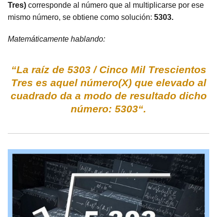
Tres)
corresponde al número que al multiplicarse por ese
mismo número, se obtiene como solución:
5303.
Matemáticamente hablando:
“La raíz de 5303 / Cinco Mil Trescientos
Tres es aquel número(X) que elevado al
cuadrado da a modo de resultado dicho
número: 5303“.