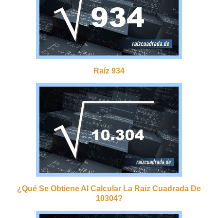
Raíz 934
¿qué Se Obtiene Al Calcular La Raíz Cuadrada De
10304?