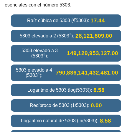
esenciales con el número 5303.
17.44
Raíz cúbica de 5303 (∛5303):
2
28,121,809.00
5303 elevado a 2 (5303
):
5303 elevado a 3
149,129,953,127.00
3
(5303
):
5303 elevado a 4
790,836,141,432,481.00
4
(5303
):
8.58
Logaritmo de 5303 (log(5303)):
0.00
Recíproco de 5303 (1/5303):
8.58
Logaritmo natural de 5303 (ln(5303)):