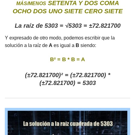
SETENTA Y DOS COMA
MÁS/MENOS
OCHO DOS UNO SIETE CERO SIETE
La raíz de 5303 = √5303 = ±72.821700
Y expresado de otro modo, podemos escribir que la
solución a la raíz de
A
es igual a
B
siendo:
B² = B * B = A
(±72.821700)² = (±72.821700) *
(±72.821700) = 5303