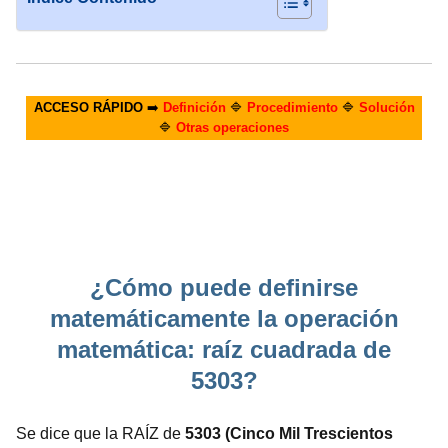
ACCESO RÁPIDO
➡️
Definición
🔷
Procedimiento
🔷
Solución
🔷
Otras operaciones
¿Cómo puede definirse
matemáticamente la operación
matemática: raíz cuadrada de
5303?
Se dice que la RAÍZ de
5303 (Cinco Mil Trescientos