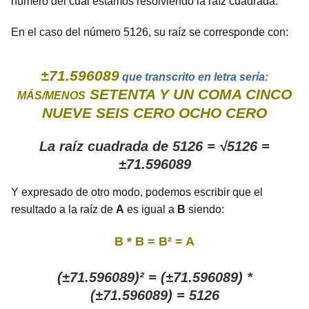
número del cual estamos resolviendo la raíz cuadrada.
En el caso del número 5126, su raíz se corresponde con:
±71.596089
que transcrito en letra sería:
SETENTA Y UN COMA CINCO
MÁS/MENOS
NUEVE SEIS CERO OCHO CERO
La raíz cuadrada de 5126 = √5126 =
±71.596089
Y expresado de otro modo, podemos escribir que el
resultado a la raíz de
A
es igual a
B
siendo:
B * B = B² = A
(±71.596089)² = (±71.596089) *
(±71.596089) = 5126