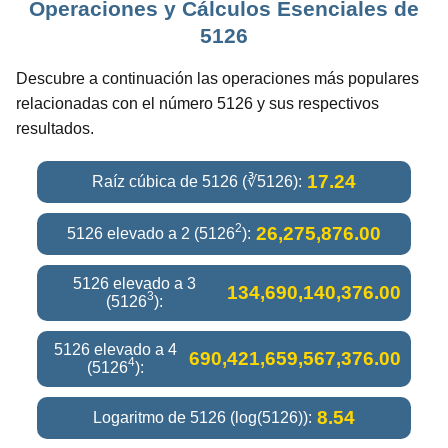
Operaciones y Cálculos Esenciales de
5126
Descubre a continuación las operaciones más populares
relacionadas con el número 5126 y sus respectivos
resultados.
17.24
Raíz cúbica de 5126 (∛5126):
2
26,275,876.00
5126 elevado a 2 (5126
):
5126 elevado a 3
134,690,140,376.00
3
(5126
):
5126 elevado a 4
690,421,659,567,376.00
4
(5126
):
8.54
Logaritmo de 5126 (log(5126)):