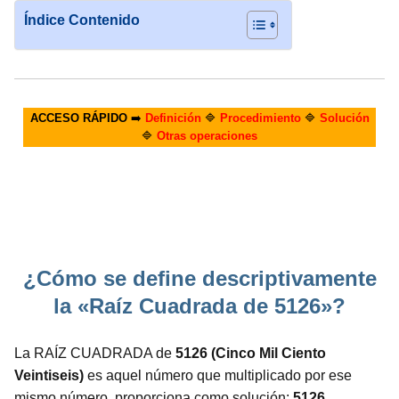
Índice Contenido
ACCESO RÁPIDO
➡️
Definición
🔷
Procedimiento
🔷
Solución
🔷
Otras operaciones
¿Cómo se define descriptivamente
la «Raíz Cuadrada de 5126»?
La RAÍZ CUADRADA de
5126 (Cinco Mil Ciento
Veintiseis)
es aquel número que multiplicado por ese
mismo número, proporciona como solución:
5126.