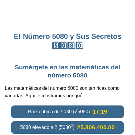
El Número 5080 y Sus Secretos
5️⃣0️⃣8️⃣0️⃣
Sumérgete en las matemáticas del
número 5080
Las matemáticas del número 5080 son tan ricas como
variadas. Aquí te mostramos por qué.
17.19
Raíz cúbica de 5080 (∛5080):
2
25,806,400.00
5080 elevado a 2 (5080
):