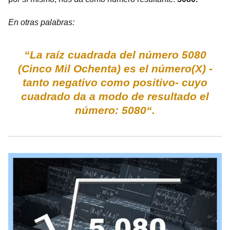
En otras palabras:
“La raíz cuadrada del número 5080
(Cinco Mil Ochenta) es el número(X) -
tanto negativo como positivo- cuyo
cuadrado da a modo de resultado el
número: 5080“.