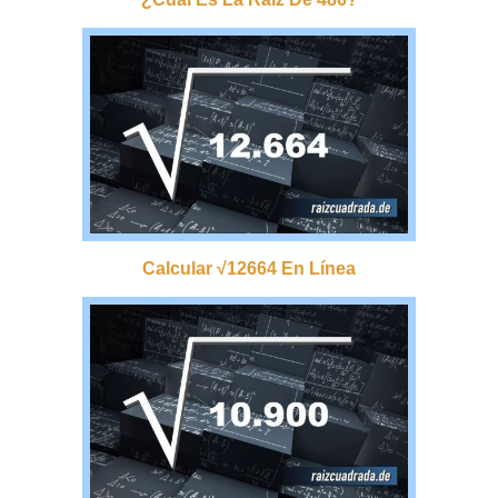
Calcular √12664 En Línea