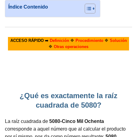
Índice Contenido
ACCESO RÁPIDO
➡️
Definición
🔷
Procedimiento
🔷
Solución
🔷
Otras operaciones
¿Qué es exactamente la raíz
cuadrada de 5080?
La raíz cuadrada de
5080-Cinco Mil Ochenta
corresponde a aquel número que al calcular el producto
por sí mismo, nos da como número resultante:
5080.