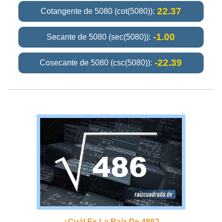
22.37
Cotangente de 5080 (cot(5080)):
-1.00
Secante de 5080 (sec(5080)):
-22.39
Cosecante de 5080 (csc(5080)):
¿cuál Es La Raíz De 486?