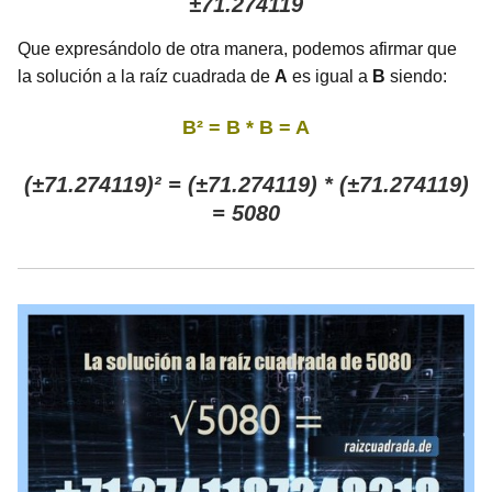
±71.274119
Que expresándolo de otra manera, podemos afirmar que
la solución a la raíz cuadrada de
A
es igual a
B
siendo:
B² = B * B = A
(±71.274119)² = (±71.274119) * (±71.274119)
= 5080