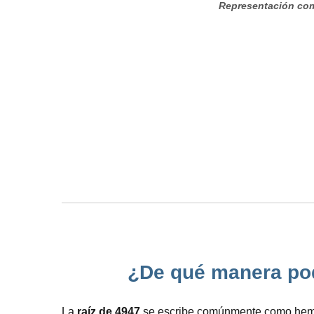
Representación com
¿De qué manera pode
La
raíz de 4947
se escribe comúnmente como hemos r