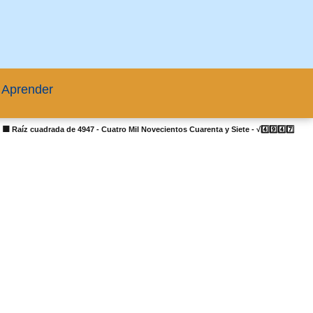
 Aprender
|
🟦 Raíz cuadrada de 4947 - Cuatro Mil Novecientos Cuarenta y Siete - √4️⃣9️⃣4️⃣7️⃣