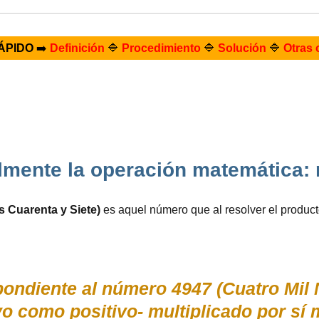
ÁPIDO
➡️
Definición
🔷
Procedimiento
🔷
Solución
🔷
Otras 
almente la operación matemática: 
s Cuarenta y Siete)
es aquel número que al resolver el produc
diente al número 4947 (Cuatro Mil N
vo como positivo- multiplicado por s