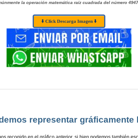
únmente la operación matemática raíz cuadrada del número 4947
⬇️ Click Descarga Imagen ⬇️
mos representar gráficamente la r
ecogido en el gráfico anterior, si bien podemos también escri