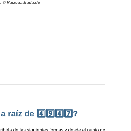
.
© Raizcuadrada.de
aíz de 4️⃣9️⃣4️⃣7️⃣?
birla de las siguientes formas y desde el punto de