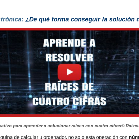
ctrónica:
¿De qué forma conseguir la solución d
ativo para aprender a solucionar raíces con cuatro cifras
© Raizc
quina de calcular u ordenador, no solo esta operación con
núme