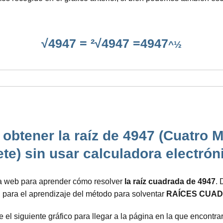
√4947 = ²√4947 =4947
^½
obtener la raíz de 4947 (Cuatro M
ete) sin usar calculadora electrón
ta web para aprender cómo resolver
la raíz cuadrada de 4947
. 
n para el aprendizaje del método para solventar
RAÍCES CUAD
e el siguiente gráfico para llegar a la página en la que encont