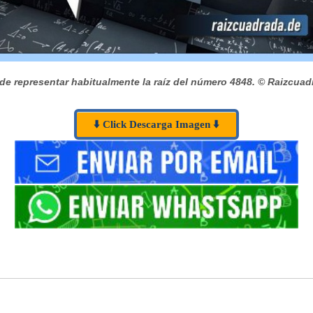
de representar habitualmente la raíz del número 4848.
© Raizcuad
⬇️ Click Descarga Imagen ⬇️