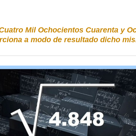
 Cuatro Mil Ochocientos Cuarenta y O
iona a modo de resultado dicho mis