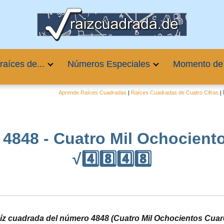
raíces de...
Números Especiales
Momento de
Aprende Raíces Cuadradas
|
Raíces Cuadradas de Cuatro Cifras
|
 4848 - Cuatro Mil Ochocient
√4️⃣8️⃣4️⃣8️⃣
aíz cuadrada del número 4848 (Cuatro Mil Ochocientos Cuar