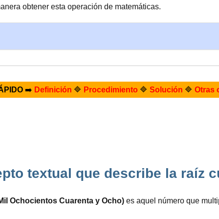
manera obtener esta operación de matemáticas.
ÁPIDO
➡️
Definición
🔷
Procedimiento
🔷
Solución
🔷
Otras 
pto textual que describe la raíz
Mil Ochocientos Cuarenta y Ocho)
es aquel número que multip