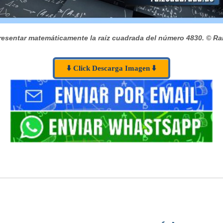
esentar matemáticamente la raíz cuadrada del número 4830.
© Ra
⬇️ Click Descarga Imagen ⬇️