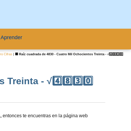
 Aprender
o Cifras
|
🟦 Raíz cuadrada de 4830 - Cuatro Mil Ochocientos Treinta - √4️⃣8️⃣3️⃣0️⃣
reinta - √4️⃣8️⃣3️⃣0️⃣
a
,
entonces te encuentras en la página web