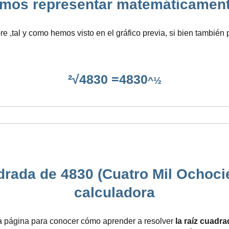
s representar matemáticamente la
e ,tal y como hemos visto en el gráfico previa, si bien también 
²√4830 =4830
^½
drada de 4830 (Cuatro Mil Ochocie
calculadora
a página para conocer cómo aprender a resolver
la raíz cuadr