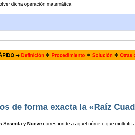
olver dicha operación matemática.
ÁPIDO
➡️
Definición
🔷
Procedimiento
🔷
Solución
🔷
Otras 
s de forma exacta la «Raíz Cua
os Sesenta y Nueve
corresponde a aquel número que multiplic