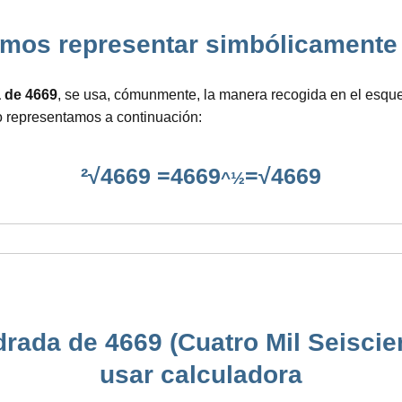
s representar simbólicamente la 
a de 4669
, se usa, cómunmente, la manera recogida en el esqu
o representamos a continuación:
²√4669 =4669
=√4669
^½
drada de 4669 (Cuatro Mil Seiscie
usar calculadora