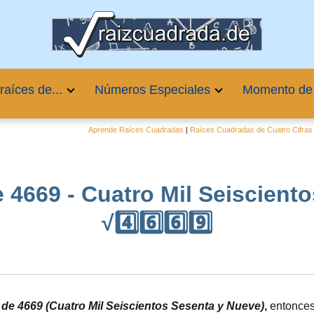
raíces de...
Números Especiales
Momento de
Aprende Raíces Cuadradas
|
Raíces Cuadradas de Cuatro Cifras
 4669 - Cuatro Mil Seiscient
√4️⃣6️⃣6️⃣9️⃣
a de 4669 (Cuatro Mil Seiscientos Sesenta y Nueve)
,
entonces 