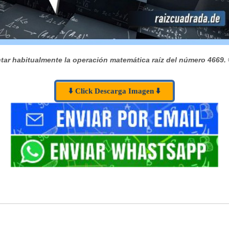
tar habitualmente la operación matemática raíz del número 4669.
⬇️ Click Descarga Imagen ⬇️