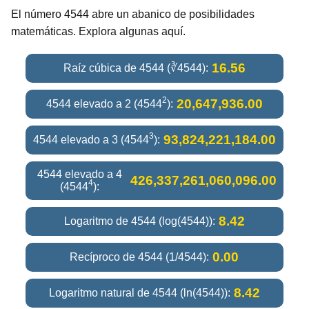
El número 4544 abre un abanico de posibilidades
matemáticas. Explora algunas aquí.
16.56
Raíz cúbica de 4544 (∛4544):
2
20,647,936.00
4544 elevado a 2 (4544
):
3
93,824,221,184.00
4544 elevado a 3 (4544
):
4544 elevado a 4
426,337,261,060,096.00
4
(4544
):
8.42
Logaritmo de 4544 (log(4544)):
0.00
Recíproco de 4544 (1/4544):
8.42
Logaritmo natural de 4544 (ln(4544)):