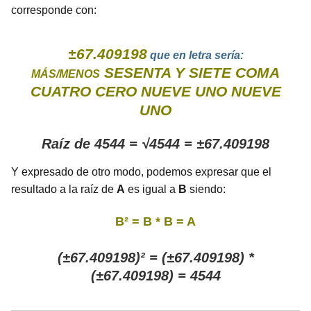
corresponde con:
±67.409198
que en letra sería:
SESENTA Y SIETE COMA
MÁS/MENOS
CUATRO CERO NUEVE UNO NUEVE
UNO
Raíz de 4544 = √4544 = ±67.409198
Y expresado de otro modo, podemos expresar que el
resultado a la raíz de
A
es igual a
B
siendo:
B² = B * B = A
(±67.409198)² = (±67.409198) *
(±67.409198) = 4544