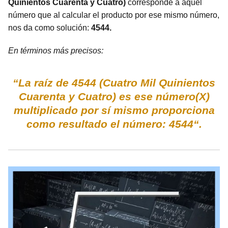
Quinientos Cuarenta y Cuatro)
corresponde a aquel
número que al calcular el producto por ese mismo número,
nos da como solución:
4544.
En términos más precisos:
“La raíz de 4544 (Cuatro Mil Quinientos
Cuarenta y Cuatro) es ese número(X)
multiplicado por sí mismo proporciona
como resultado el número: 4544“.