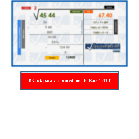
⬆️ Click para ver procedimiento Raíz 4544 ⬆️