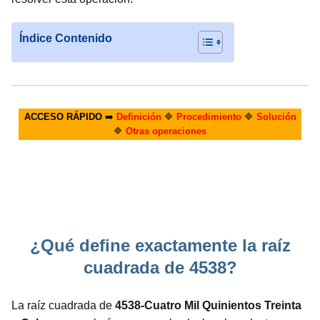
Índice Contenido
ACCESO RÁPIDO
➡️
Definición
🔷
Procedimiento
🔷
Solución
🔷
Otras operaciones
¿Qué define exactamente la raíz
cuadrada de 4538?
La raíz cuadrada de
4538-Cuatro Mil Quinientos Treinta