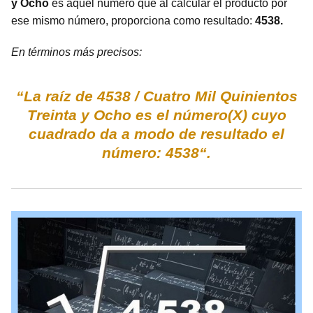
y Ocho
es aquel número que al calcular el producto por
ese mismo número, proporciona como resultado:
4538.
En términos más precisos:
“La raíz de 4538 / Cuatro Mil Quinientos
Treinta y Ocho es el número(X) cuyo
cuadrado da a modo de resultado el
número: 4538“.