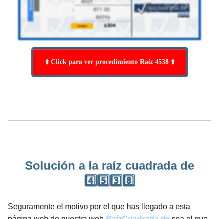
⬆️ Click para ver procedimiento Raíz 4538 ⬆️
Solución a la raíz cuadrada de
4️⃣5️⃣3️⃣8️⃣
Seguramente el motivo por el que has llegado a esta
página web de nuestra web
RaízCuadrada.de
sea el que