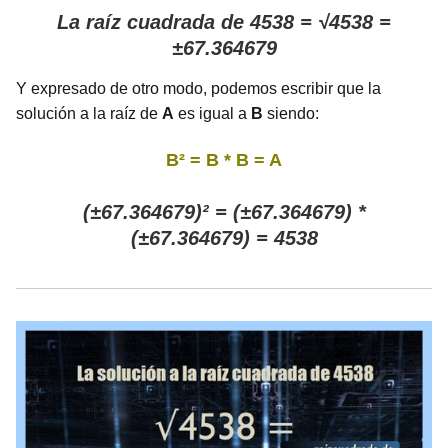
La raíz cuadrada de 4538 = √4538 =
±67.364679
Y expresado de otro modo, podemos escribir que la
solución a la raíz de
A
es igual a
B
siendo:
B² = B * B = A
(±67.364679)² = (±67.364679) *
(±67.364679) = 4538