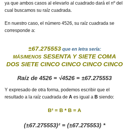
ya que ambos casos al elevarlo al cuadrado dará el nº del
cual buscamos su raíz cuadrada.
En nuestro caso, el número 4526, su raíz cuadrada se
corresponde a:
±67.275553
que en letra sería:
SESENTA Y SIETE COMA
MÁS/MENOS
DOS SIETE CINCO CINCO CINCO CINCO
Raíz de 4526 = √4526 = ±67.275553
Y expresado de otra forma, podemos escribir que el
resultado a la raíz cuadrada de
A
es igual a
B
siendo:
B² = B * B = A
(±67.275553)² = (±67.275553) *