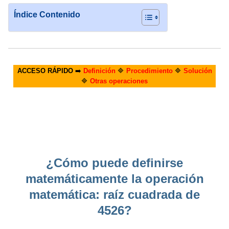
Índice Contenido
ACCESO RÁPIDO
➡️
Definición
🔷
Procedimiento
🔷
Solución
🔷
Otras operaciones
¿Cómo puede definirse
matemáticamente la operación
matemática: raíz cuadrada de
4526?