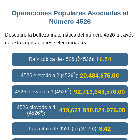
Operaciones Populares Asociadas al
Número 4526
Descubre la belleza matemática del número 4526 a través
de estas operaciones seleccionadas.
16.54
Raíz cúbica de 4526 (∛4526):
2
20,484,676.00
4526 elevado a 2 (4526
):
3
92,713,643,576.00
4526 elevado a 3 (4526
):
4526 elevado a 4
419,621,950,824,976.00
4
(4526
):
8.42
Logaritmo de 4526 (log(4526)):