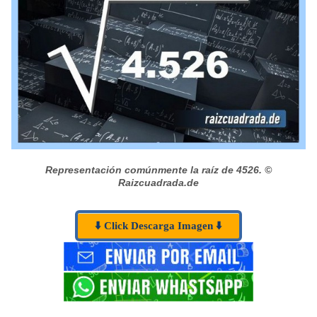
Representación comúnmente la raíz de 4526.
©
Raizcuadrada.de
⬇️ Click Descarga Imagen ⬇️