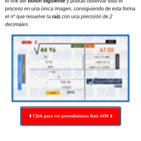
el link del
botón siguiente
y podrás observar todo el
proceso en una única imagen, consiguiendo de esta forma
el nº que resuelve la
raíz
con una
precisión de 2
decimales
.
⬆️ Click para ver procedimiento Raíz 4496 ⬆️