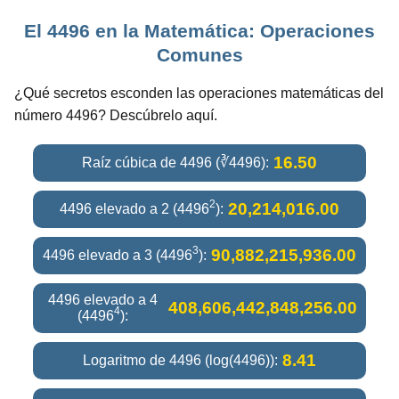
El 4496 en la Matemática: Operaciones
Comunes
¿Qué secretos esconden las operaciones matemáticas del
número 4496? Descúbrelo aquí.
16.50
Raíz cúbica de 4496 (∛4496):
2
20,214,016.00
4496 elevado a 2 (4496
):
3
90,882,215,936.00
4496 elevado a 3 (4496
):
4496 elevado a 4
408,606,442,848,256.00
4
(4496
):
8.41
Logaritmo de 4496 (log(4496)):