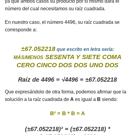
ya que ambos casos su producto por sí mismo dará el
número del cual necesitamos su raíz cuadrada.
En nuestro caso, el número 4496, su raíz cuadrada se
corresponde a:
±67.052218
que escrito en letra sería:
SESENTA Y SIETE COMA
MÁS/MENOS
CERO CINCO DOS DOS UNO DOS
Raíz de 4496 = √4496 = ±67.052218
Que expresándolo de otra forma, podemos afirmar que la
solución a la raíz cuadrada de
A
es igual a
B
siendo:
B² = B * B = A
(±67.052218)² = (±67.052218) *