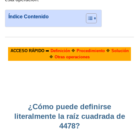
Índice Contenido
ACCESO RÁPIDO
➡️
Definición
🔷
Procedimiento
🔷
Solución
🔷
Otras operaciones
¿Cómo puede definirse
literalmente la raíz cuadrada de
4478?