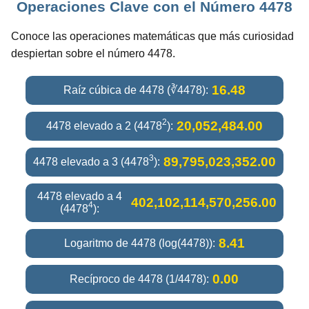
Operaciones Clave con el Número 4478
Conoce las operaciones matemáticas que más curiosidad
despiertan sobre el número 4478.
16.48
Raíz cúbica de 4478 (∛4478):
2
20,052,484.00
4478 elevado a 2 (4478
):
3
89,795,023,352.00
4478 elevado a 3 (4478
):
4478 elevado a 4
402,102,114,570,256.00
4
(4478
):
8.41
Logaritmo de 4478 (log(4478)):
0.00
Recíproco de 4478 (1/4478):