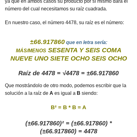
ya que en ambos casos su producto por sí mismo dará el
número del cual necesitamos su raíz cuadrada.
En nuestro caso, el número 4478, su raíz es el número:
±66.917860
que en letra sería:
SESENTA Y SEIS COMA
MÁS/MENOS
NUEVE UNO SIETE OCHO SEIS OCHO
Raíz de 4478 = √4478 = ±66.917860
Que mostrándolo de otro modo, podemos escribir que la
solución a la raíz de
A
es igual a
B
siendo:
B² = B * B = A
(±66.917860)² = (±66.917860) *
(±66.917860) = 4478