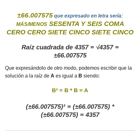
±66.007575
que expresado en letra sería:
SESENTA Y SEIS COMA
MÁS/MENOS
CERO CERO SIETE CINCO SIETE CINCO
Raíz cuadrada de 4357 = √4357 =
±66.007575
Que expresándolo de otro modo, podemos escribir que la
solución a la raíz de
A
es igual a
B
siendo:
B² = B * B = A
(±66.007575)² = (±66.007575) *
(±66.007575) = 4357