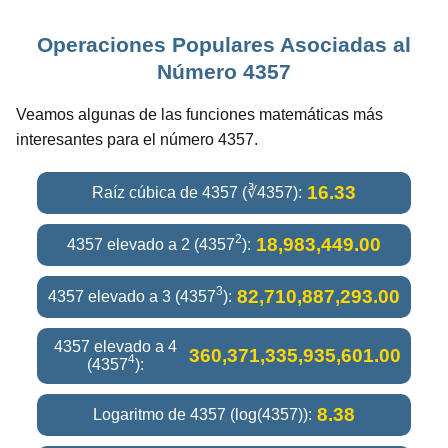
Operaciones Populares Asociadas al
Número 4357
Veamos algunas de las funciones matemáticas más
interesantes para el número 4357.
16.33
Raíz cúbica de 4357 (∛4357):
2
18,983,449.00
4357 elevado a 2 (4357
):
3
82,710,887,293.00
4357 elevado a 3 (4357
):
4357 elevado a 4
360,371,335,935,601.00
4
(4357
):
8.38
Logaritmo de 4357 (log(4357)):