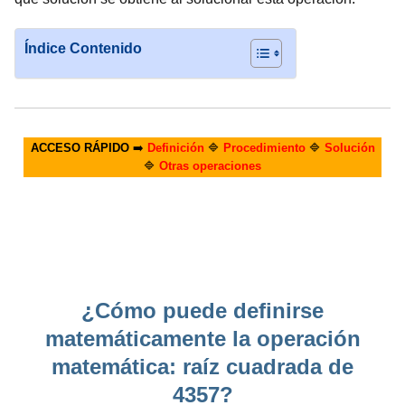
Índice Contenido
ACCESO RÁPIDO
➡️
Definición
🔷
Procedimiento
🔷
Solución
🔷
Otras operaciones
¿Cómo puede definirse
matemáticamente la operación
matemática: raíz cuadrada de
4357?