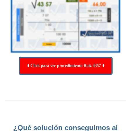
⬆️ Click para ver procedimiento Raíz 4357 ⬆️
¿Qué solución conseguimos al