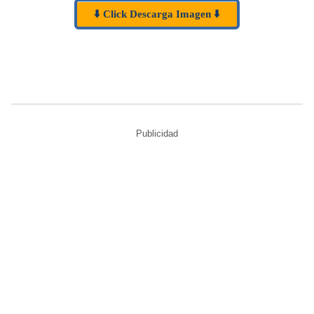
⬇️ Click Descarga Imagen ⬇️
Publicidad