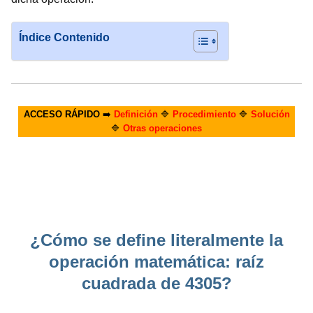
Índice Contenido
ACCESO RÁPIDO
➡️
Definición
🔷
Procedimiento
🔷
Solución
🔷
Otras operaciones
¿Cómo se define literalmente la
operación matemática: raíz
cuadrada de 4305?