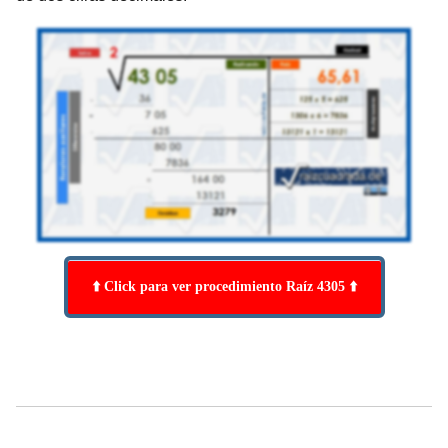
⬆️ Click para ver procedimiento Raíz 4305 ⬆️