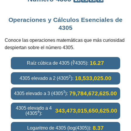
Operaciones y Cálculos Esenciales de
4305
Conoce las operaciones matemáticas que más curiosidad
despiertan sobre el número 4305.
16.27
Raíz cúbica de 4305 (∛4305):
2
18,533,025.00
4305 elevado a 2 (4305
):
3
79,784,672,625.00
4305 elevado a 3 (4305
):
4305 elevado a 4
343,473,015,650,625.00
4
(4305
):
8.37
Logaritmo de 4305 (log(4305)):