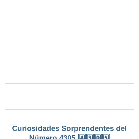
Curiosidades Sorprendentes del
Número 4305 4️⃣3️⃣0️⃣5️⃣