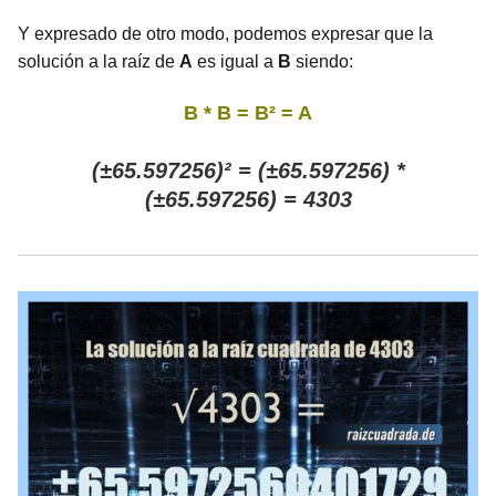
Y expresado de otro modo, podemos expresar que la
solución a la raíz de
A
es igual a
B
siendo:
B * B = B² = A
(±65.597256)² = (±65.597256) *
(±65.597256) = 4303