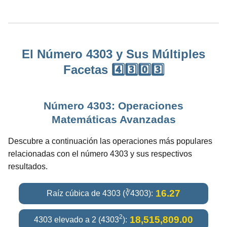
El Número 4303 y Sus Múltiples
Facetas 4️⃣3️⃣0️⃣3️⃣
Número 4303: Operaciones
Matemáticas Avanzadas
Descubre a continuación las operaciones más populares
relacionadas con el número 4303 y sus respectivos
resultados.
16.27
Raíz cúbica de 4303 (∛4303):
2
18,515,809.00
4303 elevado a 2 (4303
):