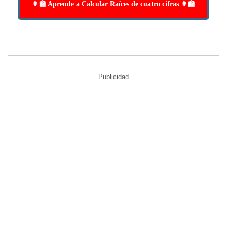
👩‍🏫 Aprende a Calcular Raíces de cuatro cifras 👩‍🏫
Publicidad