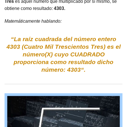
Tres
es aquel número que multiplicado por sí mismo, se
obtiene como resultado:
4303.
Matemáticamente hablando:
“La raíz cuadrada del número entero
4303 (Cuatro Mil Trescientos Tres) es el
número(X) cuyo CUADRADO
proporciona como resultado dicho
número: 4303“.