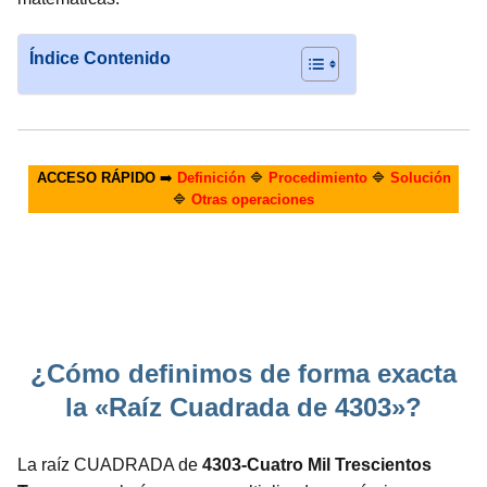
Índice Contenido
ACCESO RÁPIDO
➡️
Definición
🔷
Procedimiento
🔷
Solución
🔷
Otras operaciones
¿Cómo definimos de forma exacta
la «Raíz Cuadrada de 4303»?
La raíz CUADRADA de
4303-Cuatro Mil Trescientos