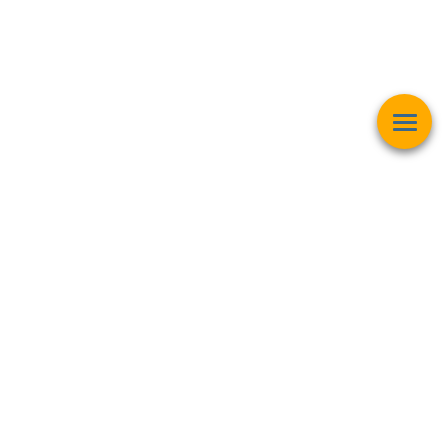
Esta página web muestra contenido relacionado con la
operación
matemática "Raíz Cuadrada"
y pretender ser una herramienta de
trabajo y aprendizaje para estudiantes de todas las edades,