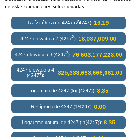
de estas operaciones seleccionadas.
16.19
Raíz cúbica de 4247 (∛4247):
2
18,037,009.00
4247 elevado a 2 (4247
):
3
76,603,177,223.00
4247 elevado a 3 (4247
):
4247 elevado a 4
325,333,693,666,081.00
4
(4247
):
8.35
Logaritmo de 4247 (log(4247)):
0.00
Recíproco de 4247 (1/4247):
8.35
Logaritmo natural de 4247 (ln(4247)):