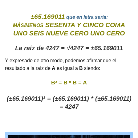
±65.169011
que en letra sería:
SESENTA Y CINCO COMA
MÁS/MENOS
UNO SEIS NUEVE CERO UNO CERO
La raíz de 4247 = √4247 = ±65.169011
Y expresado de otro modo, podemos afirmar que el
resultado a la raíz de
A
es igual a
B
siendo:
B² = B * B = A
(±65.169011)² = (±65.169011) * (±65.169011)
= 4247