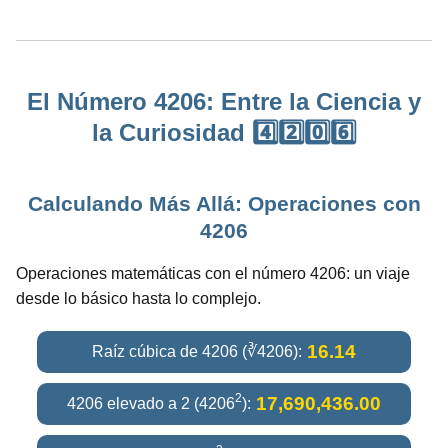
El Número 4206: Entre la Ciencia y
la Curiosidad 4️⃣2️⃣0️⃣6️⃣
Calculando Más Allá: Operaciones con
4206
Operaciones matemáticas con el número 4206: un viaje
desde lo básico hasta lo complejo.
16.14
Raíz cúbica de 4206 (∛4206):
2
17,690,436.00
4206 elevado a 2 (4206
):