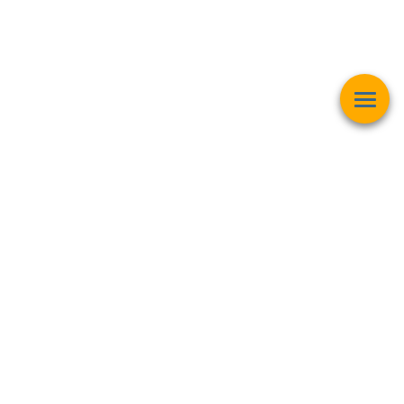
Esta página web muestra contenido relacionado con la
operación
matemática "Raíz Cuadrada"
y pretender ser una herramienta de
trabajo y aprendizaje para estudiantes de todas las edades,
personas interesadas en el
mundo de las matemáticas, finanzas,
inversiones bursátiles, criptomonedas y intereses generales
.