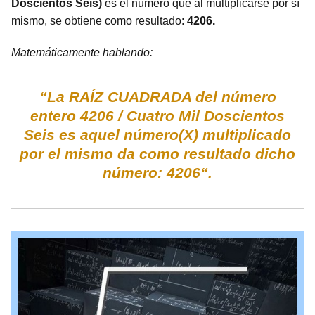
Doscientos Seis)
es el número que al multiplicarse por sí
mismo, se obtiene como resultado:
4206.
Matemáticamente hablando:
“La RAÍZ CUADRADA del número
entero 4206 / Cuatro Mil Doscientos
Seis es aquel número(X) multiplicado
por el mismo da como resultado dicho
número: 4206“.