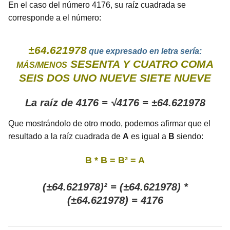
En el caso del número 4176, su raíz cuadrada se
corresponde a el número:
±64.621978
que expresado en letra sería:
SESENTA Y CUATRO COMA
MÁS/MENOS
SEIS DOS UNO NUEVE SIETE NUEVE
La raíz de 4176 = √4176 = ±64.621978
Que mostrándolo de otro modo, podemos afirmar que el
resultado a la raíz cuadrada de
A
es igual a
B
siendo:
B * B = B² = A
(±64.621978)² = (±64.621978) *
(±64.621978) = 4176