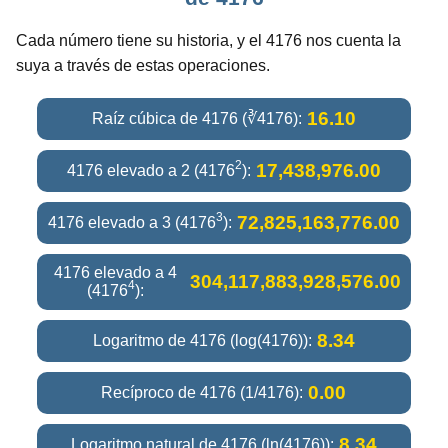
Cada número tiene su historia, y el 4176 nos cuenta la
suya a través de estas operaciones.
16.10
Raíz cúbica de 4176 (∛4176):
2
17,438,976.00
4176 elevado a 2 (4176
):
3
72,825,163,776.00
4176 elevado a 3 (4176
):
4176 elevado a 4
304,117,883,928,576.00
4
(4176
):
8.34
Logaritmo de 4176 (log(4176)):
0.00
Recíproco de 4176 (1/4176):
8.34
Logaritmo natural de 4176 (ln(4176)):