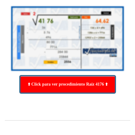
⬆️ Click para ver procedimiento Raíz 4176 ⬆️