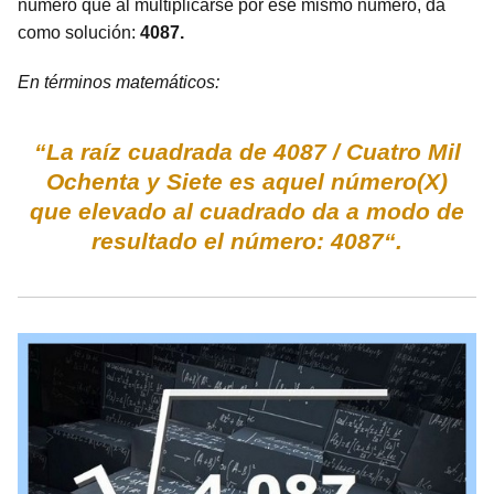
número que al multiplicarse por ese mismo número, da
como solución:
4087.
En términos matemáticos:
“La raíz cuadrada de 4087 / Cuatro Mil
Ochenta y Siete es aquel número(X)
que elevado al cuadrado da a modo de
resultado el número: 4087“.