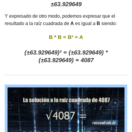
±63.929649
Y expresado de otro modo, podemos expresar que el
resultado a la raíz cuadrada de
A
es igual a
B
siendo:
B * B = B² = A
(±63.929649)² = (±63.929649) *
(±63.929649) = 4087