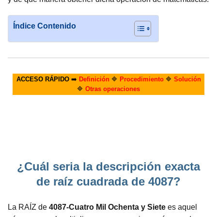
Índice Contenido
ACCESO RÁPIDO
➡️
Definición
🔷
Procedimiento
🔷
Solución
🔷
Otras operaciones
¿Cuál seria la descripción exacta
de raíz cuadrada de 4087?
La RAÍZ de
4087-Cuatro Mil Ochenta y Siete
es aquel