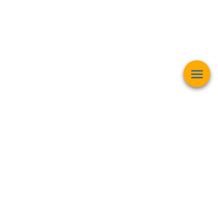
Esta página web muestra contenido relacionado con la
operación
matemática "Raíz Cuadrada"
y pretender ser una herramienta de