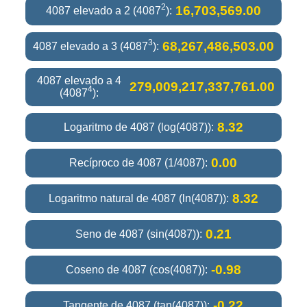
2
16,703,569.00
4087 elevado a 2 (4087
):
3
68,267,486,503.00
4087 elevado a 3 (4087
):
4087 elevado a 4
279,009,217,337,761.00
4
(4087
):
8.32
Logaritmo de 4087 (log(4087)):
0.00
Recíproco de 4087 (1/4087):
8.32
Logaritmo natural de 4087 (ln(4087)):
0.21
Seno de 4087 (sin(4087)):
-0.98
Coseno de 4087 (cos(4087)):
-0.22
Tangente de 4087 (tan(4087)):