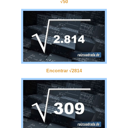
√50
Encontrar √2814