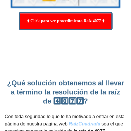
⬆️ Click para ver procedimiento Raíz 4077 ⬆️
¿Qué solución obtenemos al llevar
a término la resolución de la raíz
de 4️⃣0️⃣7️⃣7️⃣?
Con toda seguridad lo que te ha motivado a entrar en esta
página de nuestra página web
RaízCuadrada
sea el que