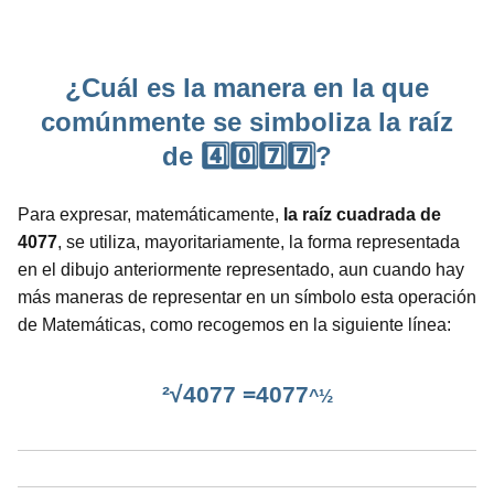
¿Cuál es la manera en la que
comúnmente se simboliza la raíz
de 4️⃣0️⃣7️⃣7️⃣?
Para expresar, matemáticamente,
la raíz cuadrada de
4077
, se utiliza, mayoritariamente, la forma representada
en el dibujo anteriormente representado, aun cuando hay
más maneras de representar en un símbolo esta operación
de Matemáticas, como recogemos en la siguiente línea:
²√4077 =4077
^½