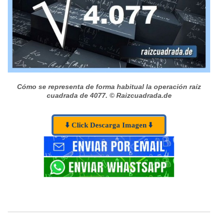
Cómo se representa de forma habitual la operación raíz
cuadrada de 4077.
© Raizcuadrada.de
⬇️ Click Descarga Imagen ⬇️