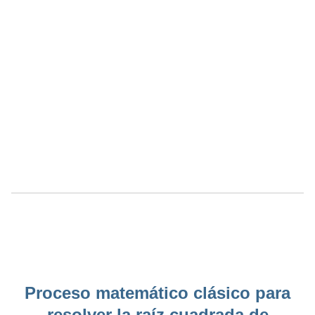
Proceso matemático clásico para
resolver la raíz cuadrada de