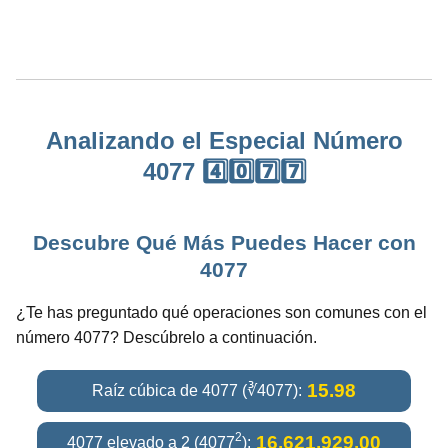
Analizando el Especial Número
4077 4️⃣0️⃣7️⃣7️⃣
Descubre Qué Más Puedes Hacer con
4077
¿Te has preguntado qué operaciones son comunes con el
número 4077? Descúbrelo a continuación.
15.98
Raíz cúbica de 4077 (∛4077):
2
16,621,929.00
4077 elevado a 2 (4077
):