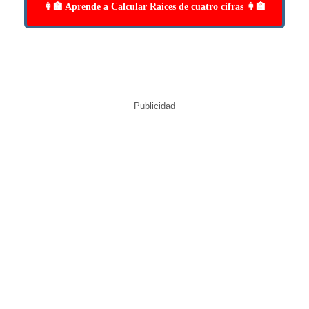
👩‍🏫 Aprende a Calcular Raíces de cuatro cifras 👩‍🏫
Publicidad