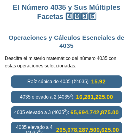
El Número 4035 y Sus Múltiples
Facetas 4️⃣0️⃣3️⃣5️⃣
Operaciones y Cálculos Esenciales de
4035
Descifra el misterio matemático del número 4035 con
estas operaciones seleccionadas.
15.92
Raíz cúbica de 4035 (∛4035):
2
16,281,225.00
4035 elevado a 2 (4035
):
3
65,694,742,875.00
4035 elevado a 3 (4035
):
4035 elevado a 4
265,078,287,500,625.00
4
(4035
):