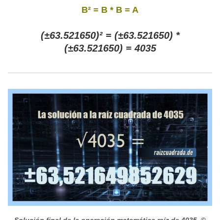
B² = B * B = A
(±63.521650)² = (±63.521650) *
(±63.521650) = 4035
Solución final de la operación matemática raíz de 4035.
©