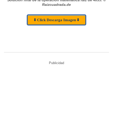
Raizcuadrada.de
⬇️ Click Descarga Imagen ⬇️
Publicidad