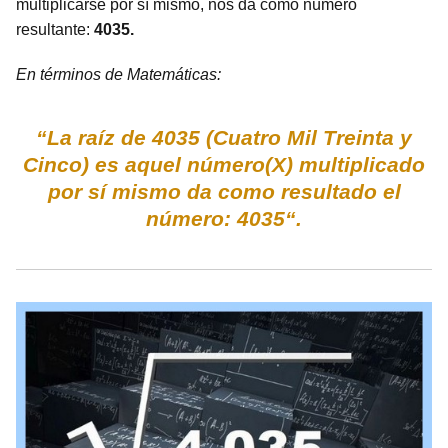
multiplicarse por sí mismo, nos da como número
resultante:
4035.
En términos de Matemáticas:
“La raíz de 4035 (Cuatro Mil Treinta y
Cinco) es aquel número(X) multiplicado
por sí mismo da como resultado el
número: 4035“.