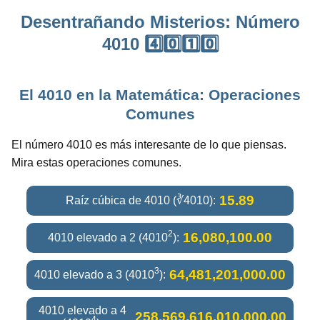
Desentrañando Misterios: Número
4010 4️⃣0️⃣1️⃣0️⃣
El 4010 en la Matemática: Operaciones
Comunes
El número 4010 es más interesante de lo que piensas.
Mira estas operaciones comunes.
15.89
Raíz cúbica de 4010 (∛4010):
2
16,080,100.00
4010 elevado a 2 (4010
):
3
64,481,201,000.00
4010 elevado a 3 (4010
):
4010 elevado a 4
258,569,616,010,000.00
4