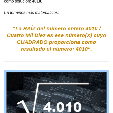
como solución:
4010.
En términos más matemáticos:
“La RAÍZ del número entero 4010 /
Cuatro Mil Diez es ese número(X) cuyo
CUADRADO proporciona como
resultado el número: 4010“.