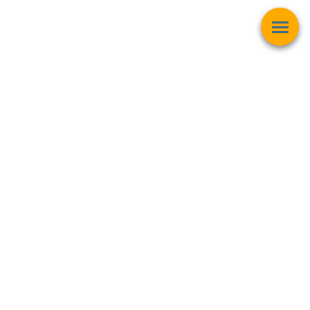
Esta página web muestra contenido relacionado con la
operación
matemática "Raíz Cuadrada"
y pretender ser una herramienta de
trabajo y aprendizaje para estudiantes de todas las edades,
personas interesadas en el
mundo de las matemáticas, finanzas,
inversiones bursátiles, criptomonedas y intereses generales
.
Mapa del sitio
🟦
Contacto 🟦 Textos Legales