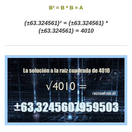
B² = B * B = A
(±63.324561)² = (±63.324561) *
(±63.324561) = 4010