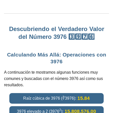
Descubriendo el Verdadero Valor
del Número 3976 3️⃣9️⃣7️⃣6️⃣
Calculando Más Allá: Operaciones con
3976
A continuación te mostramos algunas funciones muy
comunes y buscadas con el número 3976 así como sus
resultados.
15.84
Raíz cúbica de 3976 (∛3976):
2
15,808,576.00
3976 elevado a 2 (3976
):