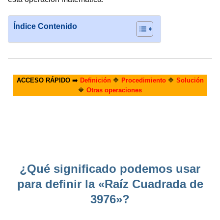
Índice Contenido
ACCESO RÁPIDO
➡️
Definición
🔷
Procedimiento
🔷
Solución
🔷
Otras operaciones
¿Qué significado podemos usar
para definir la «Raíz Cuadrada de
3976»?