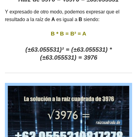
Y expresado de otro modo, podemos expresar que el
resultado a la raíz de
A
es igual a
B
siendo:
B * B = B² = A
(±63.055531)² = (±63.055531) *
(±63.055531) = 3976