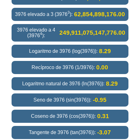
3
62,854,898,176.00
3976 elevado a 3 (3976
):
3976 elevado a 4
249,911,075,147,776.00
4
(3976
):
8.29
Logaritmo de 3976 (log(3976)):
0.00
Recíproco de 3976 (1/3976):
8.29
Logaritmo natural de 3976 (ln(3976)):
-0.95
Seno de 3976 (sin(3976)):
0.31
Coseno de 3976 (cos(3976)):
-3.07
Tangente de 3976 (tan(3976)):