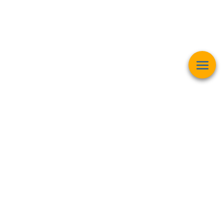
Esta página web muestra contenido relacionado con la
operación
matemática "Raíz Cuadrada"
y pretender ser una herramienta de
trabajo y aprendizaje para estudiantes de todas las edades,