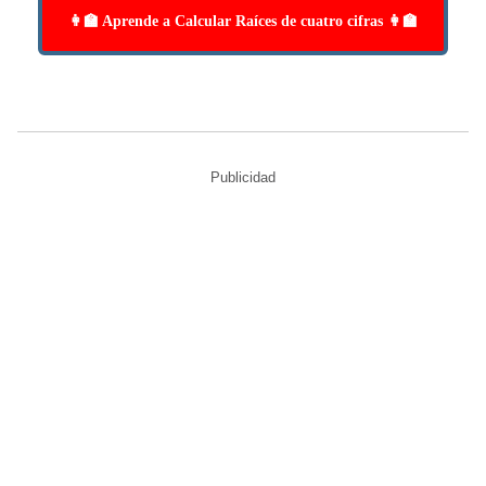
👩‍🏫 Aprende a Calcular Raíces de cuatro cifras 👩‍🏫
Publicidad