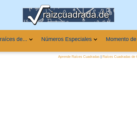
raíces de...
Números Especiales
Momento de
Aprende Raíces Cuadradas
|
Raíces Cuadradas de C