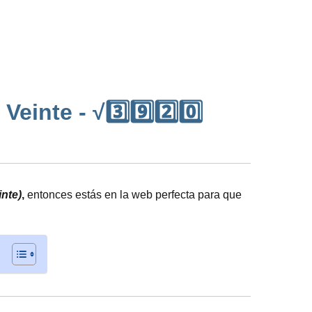
inte - √3️⃣9️⃣2️⃣0️⃣
inte)
,
entonces estás en la web perfecta para que