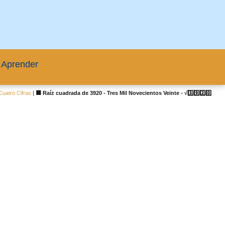
 Aprender
uatro Cifras
|
🟦 Raíz cuadrada de 3920 - Tres Mil Novecientos Veinte - √3️⃣9️⃣2️⃣0️⃣