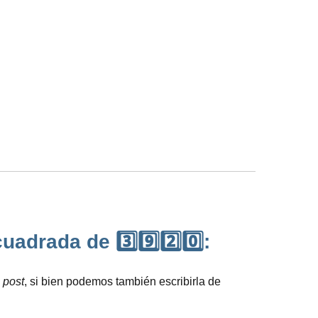
drada de 3️⃣9️⃣2️⃣0️⃣:
l
post
, si bien podemos también escribirla de