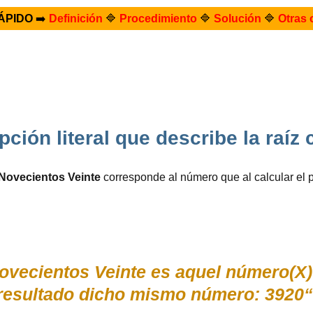
ÁPIDO
➡️
Definición
🔷
Procedimiento
🔷
Solución
🔷
Otras 
pción literal que describe la raí
 Novecientos Veinte
corresponde al número que al calcular el 
Novecientos Veinte es aquel número(
resultado dicho mismo número: 3920“