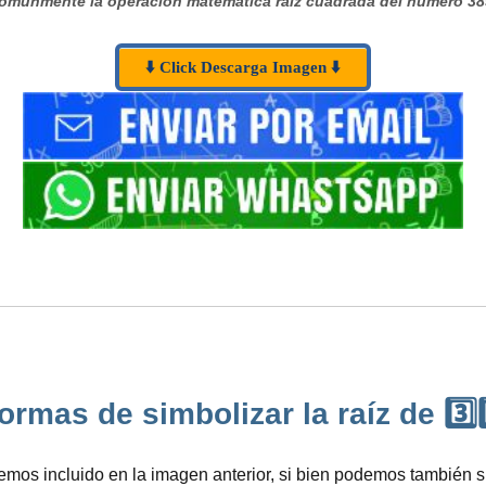
omúnmente la operación matemática raíz cuadrada del número 38
⬇️ Click Descarga Imagen ⬇️
ormas de simbolizar la raíz de 3️⃣8️
s incluido en la imagen anterior, si bien podemos también sim