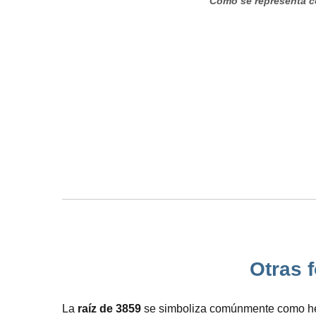
Cómo se representa c
Otras f
La
raíz de 3859
se simboliza comúnmente como hemo