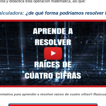
lla y didáctica
esta operación matemática, así que:
alculadora:
¿de qué forma podríamos resolver l
ormativa para aprender a resolver raíces de cuatro cifras
© Raizcu