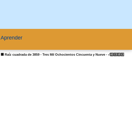
 Aprender
|
🟦 Raíz cuadrada de 3859 - Tres Mil Ochocientos Cincuenta y Nueve - √3️⃣8️⃣5️⃣9️⃣