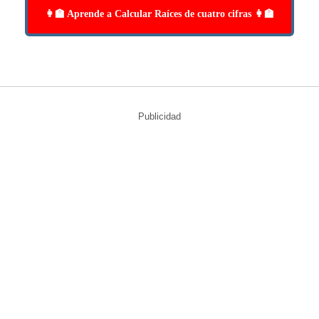
👩‍🏫 Aprende a Calcular Raíces de cuatro cifras 👩‍🏫
Publicidad