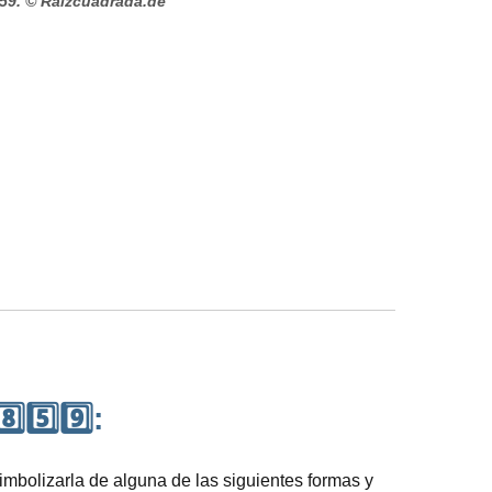
59.
© Raizcuadrada.de
⃣5️⃣9️⃣:
bolizarla de alguna de las siguientes formas y