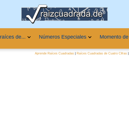
raíces de...
Números Especiales
Momento de
Aprende Raíces Cuadradas
|
Raíces Cuadradas de Cuatro Cifras