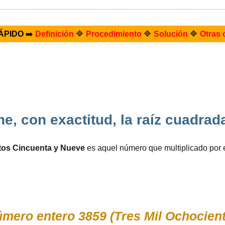
ÁPIDO
➡️
Definición
🔷
Procedimiento
🔷
Solución
🔷
Otras 
e, con exactitud, la raíz cuadra
tos Cincuenta y Nueve
es aquel número que multiplicado por
ero entero 3859 (Tres Mil Ochociento