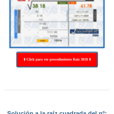
⬆️ Click para ver procedimiento Raíz 3818 ⬆️
Solución a la raíz cuadrada del nº: