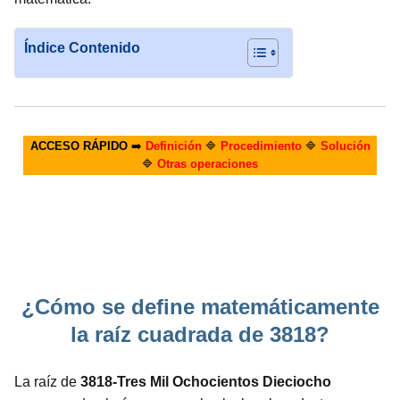
Índice Contenido
ACCESO RÁPIDO
➡️
Definición
🔷
Procedimiento
🔷
Solución
🔷
Otras operaciones
¿Cómo se define matemáticamente
la raíz cuadrada de 3818?
La raíz de
3818-Tres Mil Ochocientos Dieciocho