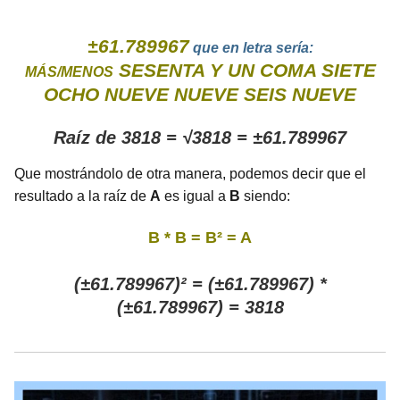
±61.789967
que en letra sería:
SESENTA Y UN COMA SIETE
MÁS/MENOS
OCHO NUEVE NUEVE SEIS NUEVE
Raíz de 3818 = √3818 = ±61.789967
Que mostrándolo de otra manera, podemos decir que el
resultado a la raíz de
A
es igual a
B
siendo:
B * B = B² = A
(±61.789967)² = (±61.789967) *
(±61.789967) = 3818