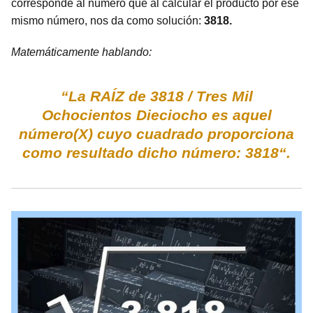
corresponde al número que al calcular el producto por ese
mismo número, nos da como solución:
3818.
Matemáticamente hablando:
“La RAÍZ de 3818 / Tres Mil
Ochocientos Dieciocho es aquel
número(X) cuyo cuadrado proporciona
como resultado dicho número: 3818“.