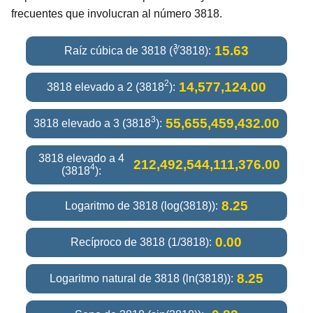
frecuentes que involucran al número 3818.
15.63
Raíz cúbica de 3818 (∛3818):
2
14,577,124.00
3818 elevado a 2 (3818
):
3
55,655,459,432.00
3818 elevado a 3 (3818
):
3818 elevado a 4
212,492,544,111,376.00
4
(3818
):
8.25
Logaritmo de 3818 (log(3818)):
0.00
Recíproco de 3818 (1/3818):
8.25
Logaritmo natural de 3818 (ln(3818)):