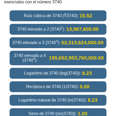
esenciales con el número 3740.
15.52
Raíz cúbica de 3740 (∛3740):
2
13,987,600.00
3740 elevado a 2 (3740
):
3
52,313,624,000.00
3740 elevado a 3 (3740
):
3740 elevado a 4
195,652,953,760,000.00
4
(3740
):
8.23
Logaritmo de 3740 (log(3740)):
0.00
Recíproco de 3740 (1/3740):
8.23
Logaritmo natural de 3740 (ln(3740)):
1.00
Seno de 3740 (sin(3740)):