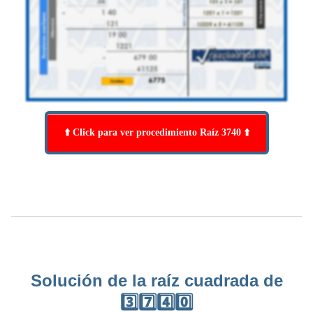
⬆️ Click para ver procedimiento Raíz 3740 ⬆️
Solución de la raíz cuadrada de
3️⃣7️⃣4️⃣0️⃣