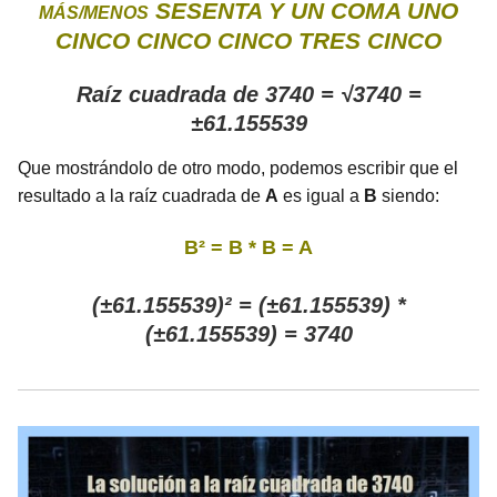
SESENTA Y UN COMA UNO
MÁS/MENOS
CINCO CINCO CINCO TRES CINCO
Raíz cuadrada de 3740 = √3740 =
±61.155539
Que mostrándolo de otro modo, podemos escribir que el
resultado a la raíz cuadrada de
A
es igual a
B
siendo:
B² = B * B = A
(±61.155539)² = (±61.155539) *
(±61.155539) = 3740