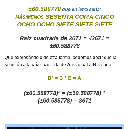
±60.588778
que en letra sería:
SESENTA COMA CINCO
MÁS/MENOS
OCHO OCHO SIETE SIETE SIETE
Raíz cuadrada de 3671 = √3671 =
±60.588778
Que expresándolo de otra forma, podemos decir que la
solución a la raíz cuadrada de
A
es igual a
B
siendo:
B² = B * B = A
(±60.588778)² = (±60.588778) *
(±60.588778) = 3671