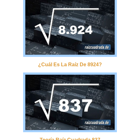
¿cuál Es La Raíz De 8924?
Teoría Raíz Cuadrada 837