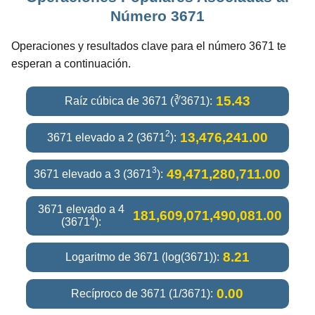
Número 3671
Operaciones y resultados clave para el número 3671 te
esperan a continuación.
15.43
Raíz cúbica de 3671 (∛3671):
2
13,476,241.00
3671 elevado a 2 (3671
):
3
49,471,280,711.00
3671 elevado a 3 (3671
):
3671 elevado a 4
181,609,071,490,081.00
4
(3671
):
8.21
Logaritmo de 3671 (log(3671)):
0.00
Recíproco de 3671 (1/3671):