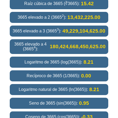
15.42
Raíz cúbica de 3665 (∛3665):
2
13,432,225.00
3665 elevado a 2 (3665
):
3
49,229,104,625.00
3665 elevado a 3 (3665
):
3665 elevado a 4
180,424,668,450,625.00
4
(3665
):
8.21
Logaritmo de 3665 (log(3665)):
0.00
Recíproco de 3665 (1/3665):
8.21
Logaritmo natural de 3665 (ln(3665)):
0.95
Seno de 3665 (sin(3665)):
-0.33
Coseno de 3665 (cos(3665)):