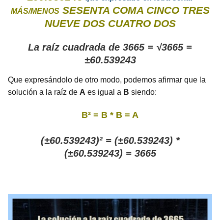
SESENTA COMA CINCO TRES
MÁS/MENOS
NUEVE DOS CUATRO DOS
La raíz cuadrada de 3665 = √3665 =
±60.539243
Que expresándolo de otro modo, podemos afirmar que la
solución a la raíz de
A
es igual a
B
siendo:
B² = B * B = A
(±60.539243)² = (±60.539243) *
(±60.539243) = 3665