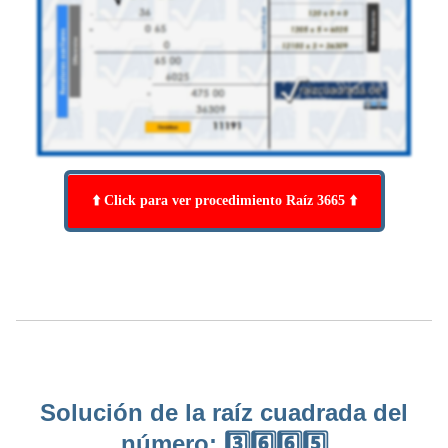
⬆️ Click para ver procedimiento Raíz 3665 ⬆️
Solución de la raíz cuadrada del
número: 3️⃣6️⃣6️⃣5️⃣