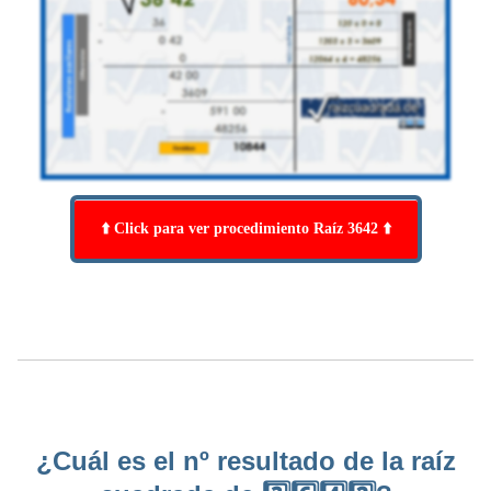
⬆️ Click para ver procedimiento Raíz 3642 ⬆️
¿Cuál es el nº resultado de la raíz