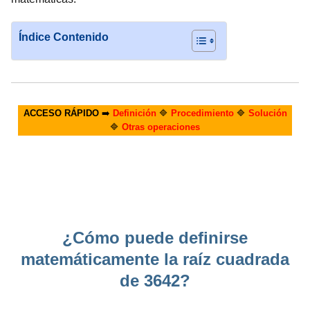
Índice Contenido
ACCESO RÁPIDO
➡️
Definición
🔷
Procedimiento
🔷
Solución
🔷
Otras operaciones
¿Cómo puede definirse
matemáticamente la raíz cuadrada
de 3642?