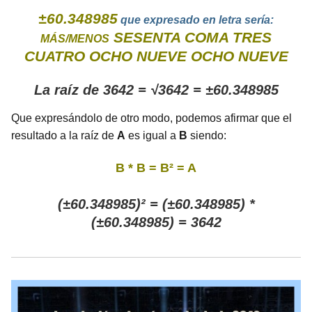
±60.348985
que expresado en letra sería:
SESENTA COMA TRES
MÁS/MENOS
CUATRO OCHO NUEVE OCHO NUEVE
La raíz de 3642 = √3642 = ±60.348985
Que expresándolo de otro modo, podemos afirmar que el
resultado a la raíz de
A
es igual a
B
siendo:
B * B = B² = A
(±60.348985)² = (±60.348985) *
(±60.348985) = 3642