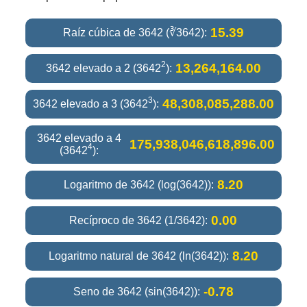
15.39
Raíz cúbica de 3642 (∛3642):
2
13,264,164.00
3642 elevado a 2 (3642
):
3
48,308,085,288.00
3642 elevado a 3 (3642
):
3642 elevado a 4
175,938,046,618,896.00
4
(3642
):
8.20
Logaritmo de 3642 (log(3642)):
0.00
Recíproco de 3642 (1/3642):
8.20
Logaritmo natural de 3642 (ln(3642)):
-0.78
Seno de 3642 (sin(3642)):