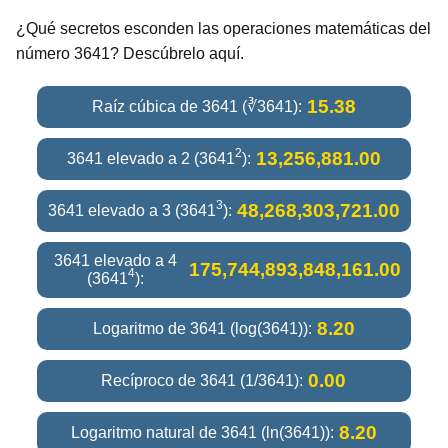
¿Qué secretos esconden las operaciones matemáticas del
número 3641? Descúbrelo aquí.
15.38
Raíz cúbica de 3641 (∛3641):
2
13,256,881.00
3641 elevado a 2 (3641
):
3
48,268,303,721.00
3641 elevado a 3 (3641
):
3641 elevado a 4
175,744,893,848,161.00
4
(3641
):
8.20
Logaritmo de 3641 (log(3641)):
0.00
Recíproco de 3641 (1/3641):
8.20
Logaritmo natural de 3641 (ln(3641)):