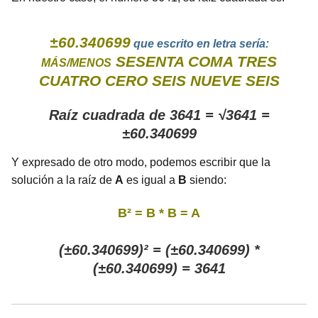
±60.340699
que escrito en letra sería:
SESENTA COMA TRES
MÁS/MENOS
CUATRO CERO SEIS NUEVE SEIS
Raíz cuadrada de 3641 = √3641 =
±60.340699
Y expresado de otro modo, podemos escribir que la
solución a la raíz de
A
es igual a
B
siendo:
B² = B * B = A
(±60.340699)² = (±60.340699) *
(±60.340699) = 3641