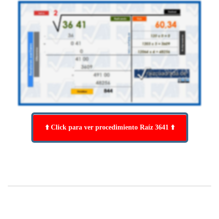
⬆️ Click para ver procedimiento Raíz 3641 ⬆️