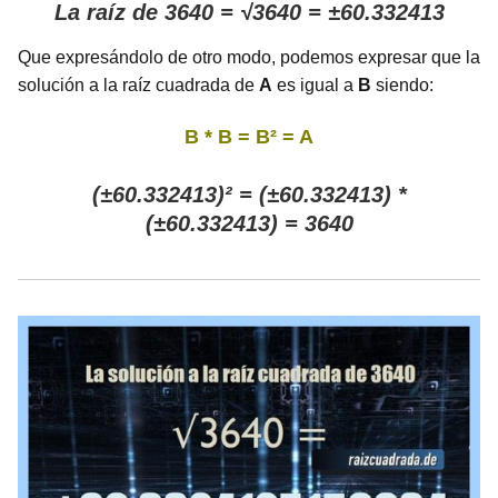
La raíz de 3640 = √3640 = ±60.332413
Que expresándolo de otro modo, podemos expresar que la
solución a la raíz cuadrada de
A
es igual a
B
siendo:
B * B = B² = A
(±60.332413)² = (±60.332413) *
(±60.332413) = 3640