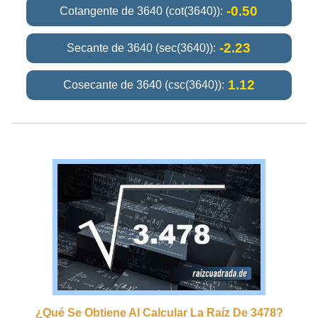
-0.50
Cotangente de 3640 (cot(3640)):
-2.23
Secante de 3640 (sec(3640)):
1.12
Cosecante de 3640 (csc(3640)):
¿qué Se Obtiene Al Calcular La Raíz De 3478?