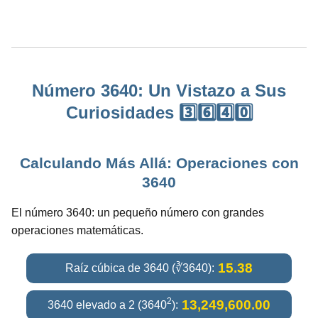
Número 3640: Un Vistazo a Sus
Curiosidades 3️⃣6️⃣4️⃣0️⃣
Calculando Más Allá: Operaciones con
3640
El número 3640: un pequeño número con grandes
operaciones matemáticas.
15.38
Raíz cúbica de 3640 (∛3640):
2
13,249,600.00
3640 elevado a 2 (3640
):