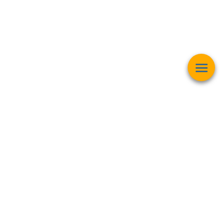
Esta página web muestra contenido relacionado con la
operación
matemática "Raíz Cuadrada"
y pretender ser una herramienta de
trabajo y aprendizaje para estudiantes de todas las edades,