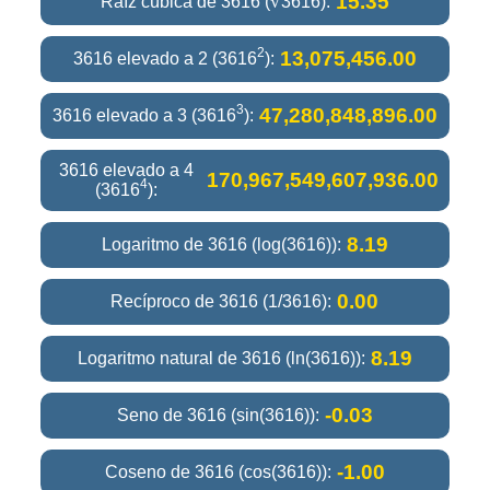
15.35
Raíz cúbica de 3616 (∛3616):
2
13,075,456.00
3616 elevado a 2 (3616
):
3
47,280,848,896.00
3616 elevado a 3 (3616
):
3616 elevado a 4
170,967,549,607,936.00
4
(3616
):
8.19
Logaritmo de 3616 (log(3616)):
0.00
Recíproco de 3616 (1/3616):
8.19
Logaritmo natural de 3616 (ln(3616)):
-0.03
Seno de 3616 (sin(3616)):
-1.00
Coseno de 3616 (cos(3616)):