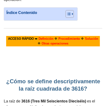
Índice Contenido
ACCESO RÁPIDO
➡️
Definición
🔷
Procedimiento
🔷
Solución
🔷
Otras operaciones
¿Cómo se define descriptivamente
la raíz cuadrada de 3616?
La raíz de
3616 (Tres Mil Seiscientos Dieciséis)
es el