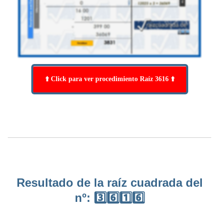
⬆️ Click para ver procedimiento Raíz 3616 ⬆️
Resultado de la raíz cuadrada del
nº: 3️⃣6️⃣1️⃣6️⃣