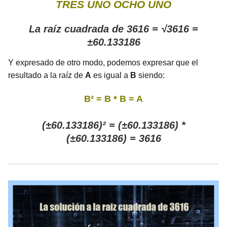
TRES UNO OCHO UNO
La raíz cuadrada de 3616 = √3616 =
±60.133186
Y expresado de otro modo, podemos expresar que el
resultado a la raíz de
A
es igual a
B
siendo:
B² = B * B = A
(±60.133186)² = (±60.133186) *
(±60.133186) = 3616