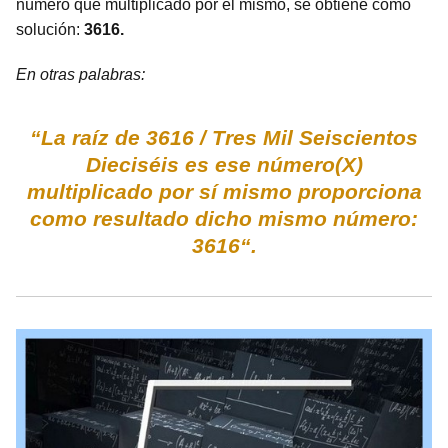
número que multiplicado por el mismo, se obtiene como
solución:
3616.
En otras palabras:
“La raíz de 3616 / Tres Mil Seiscientos
Dieciséis es ese número(X)
multiplicado por sí mismo proporciona
como resultado dicho mismo número:
3616“.