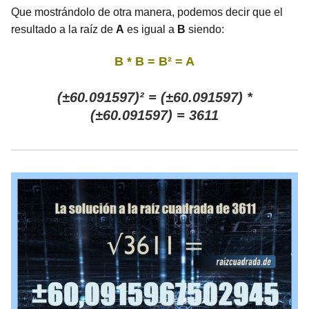
Que mostrándolo de otra manera, podemos decir que el
resultado a la raíz de
A
es igual a
B
siendo:
B * B = B² = A
(±60.091597)² = (±60.091597) *
(±60.091597) = 3611