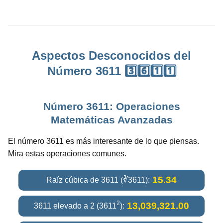
Aspectos Desconocidos del
Número 3611 3️⃣6️⃣1️⃣1️⃣
Número 3611: Operaciones
Matemáticas Avanzadas
El número 3611 es más interesante de lo que piensas.
Mira estas operaciones comunes.
15.34
Raíz cúbica de 3611 (∛3611):
2
13,039,321.00
3611 elevado a 2 (3611
):