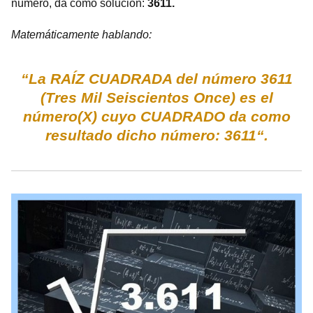
número, da como solución:
3611.
Matemáticamente hablando:
“La RAÍZ CUADRADA del número 3611
(Tres Mil Seiscientos Once) es el
número(X) cuyo CUADRADO da como
resultado dicho número: 3611“.