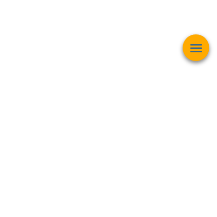
Esta página web muestra contenido relacionado con la
operación
matemática "Raíz Cuadrada"
y pretender ser una herramienta de
trabajo y aprendizaje para estudiantes de todas las edades,
personas interesadas en el
mundo de las matemáticas, finanzas,
inversiones bursátiles, criptomonedas y intereses generales
.