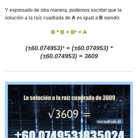
Y expresado de otra manera, podemos escribir que la
solución a la raíz cuadrada de
A
es igual a
B
siendo:
B * B = B² = A
(±60.074953)² = (±60.074953) *
(±60.074953) = 3609