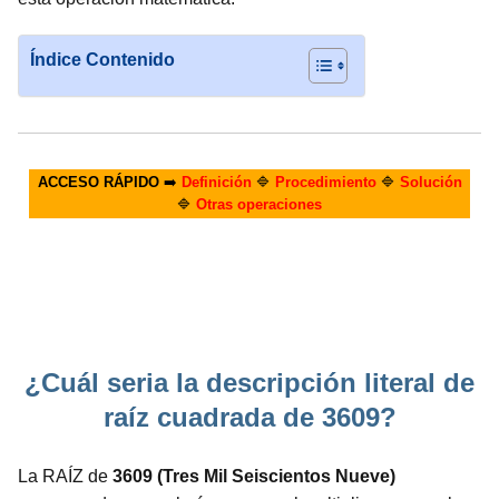
Índice Contenido
ACCESO RÁPIDO
➡️
Definición
🔷
Procedimiento
🔷
Solución
🔷
Otras operaciones
¿Cuál seria la descripción literal de
raíz cuadrada de 3609?
La RAÍZ de
3609 (Tres Mil Seiscientos Nueve)