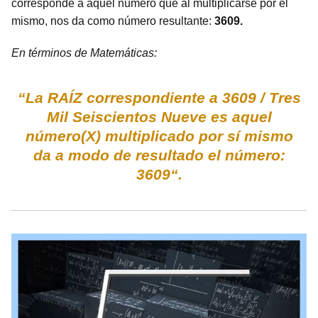
corresponde a aquel número que al multiplicarse por el
mismo, nos da como número resultante:
3609.
En términos de Matemáticas:
“La RAÍZ correspondiente a 3609 / Tres
Mil Seiscientos Nueve es aquel
número(X) multiplicado por sí mismo
da a modo de resultado el número:
3609“.