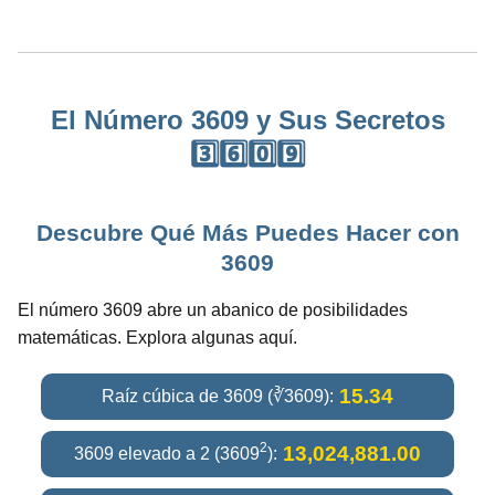
El Número 3609 y Sus Secretos
3️⃣6️⃣0️⃣9️⃣
Descubre Qué Más Puedes Hacer con
3609
El número 3609 abre un abanico de posibilidades
matemáticas. Explora algunas aquí.
15.34
Raíz cúbica de 3609 (∛3609):
2
13,024,881.00
3609 elevado a 2 (3609
):