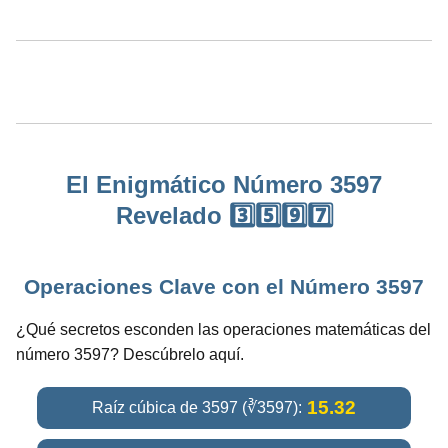
El Enigmático Número 3597
Revelado 3️⃣5️⃣9️⃣7️⃣
Operaciones Clave con el Número 3597
¿Qué secretos esconden las operaciones matemáticas del
número 3597? Descúbrelo aquí.
15.32
Raíz cúbica de 3597 (∛3597):