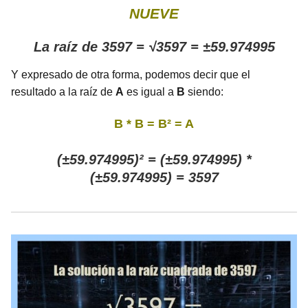
NUEVE
La raíz de 3597 = √3597 = ±59.974995
Y expresado de otra forma, podemos decir que el
resultado a la raíz de
A
es igual a
B
siendo:
B * B = B² = A
(±59.974995)² = (±59.974995) *
(±59.974995) = 3597