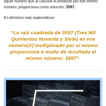
aquel número que al calcular el producto por ese mismo
número, proporciona como solución:
3597.
En términos más matemáticos:
“La raíz cuadrada de 3597 (Tres Mil
Quinientos Noventa y Siete) es ese
número(X) multiplicado por sí mismo
proporciona a modo de resultado el
mismo número: 3597“.