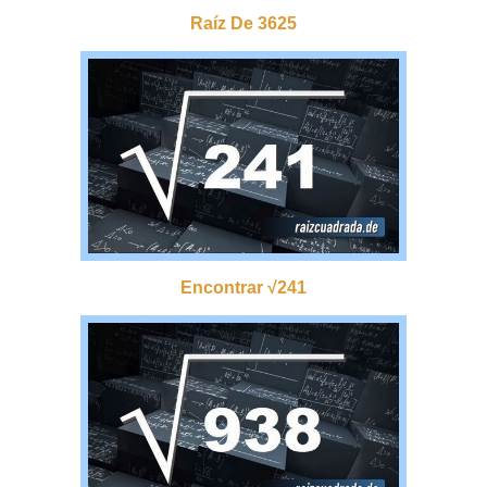
Raíz De 3625
Encontrar √241