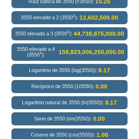
15.25
Raíz cúbica de 3550 (∛3550):
2
12,602,500.00
3550 elevado a 2 (3550
):
3
44,738,875,000.00
3550 elevado a 3 (3550
):
3550 elevado a 4
158,823,006,250,000.00
4
(3550
):
8.17
Logaritmo de 3550 (log(3550)):
0.00
Recíproco de 3550 (1/3550):
8.17
Logaritmo natural de 3550 (ln(3550)):
0.00
Seno de 3550 (sin(3550)):
1.00
Coseno de 3550 (cos(3550)):