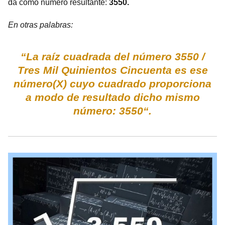
da como número resultante:
3550.
En otras palabras:
“La raíz cuadrada del número 3550 /
Tres Mil Quinientos Cincuenta es ese
número(X) cuyo cuadrado proporciona
a modo de resultado dicho mismo
número: 3550“.