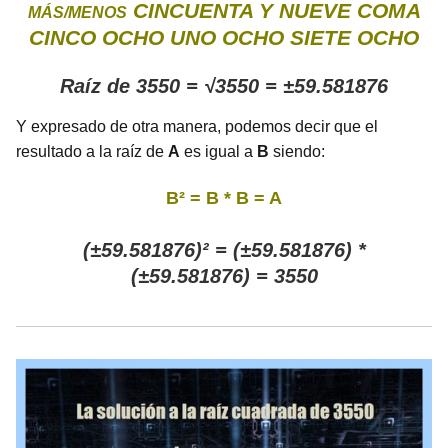
CINCUENTA Y NUEVE COMA
MÁS/MENOS
CINCO OCHO UNO OCHO SIETE OCHO
Raíz de 3550 = √3550 = ±59.581876
Y expresado de otra manera, podemos decir que el
resultado a la raíz de
A
es igual a
B
siendo:
B² = B * B = A
(±59.581876)² = (±59.581876) *
(±59.581876) = 3550