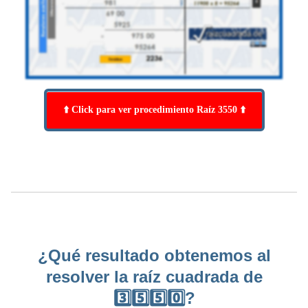
⬆️ Click para ver procedimiento Raíz 3550 ⬆️
¿Qué resultado obtenemos al
resolver la raíz cuadrada de
3️⃣5️⃣5️⃣0️⃣?