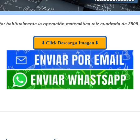
ar habitualmente la operación matemática raíz cuadrada de 3509.
⬇️ Click Descarga Imagen ⬇️