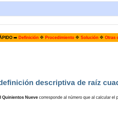
ÁPIDO
➡️
Definición
🔷
Procedimiento
🔷
Solución
🔷
Otras 
 definición descriptiva de raíz cu
il Quinientos Nueve
corresponde al número que al calcular el 