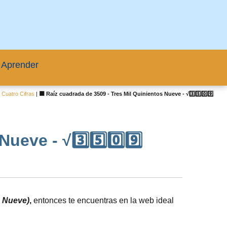
 Aprender
Cuatro Cifras
|
🟦 Raíz cuadrada de 3509 - Tres Mil Quinientos Nueve - √3️⃣5️⃣0️⃣9️⃣
eve - √3️⃣5️⃣0️⃣9️⃣
s Nueve)
,
entonces te encuentras en la web ideal