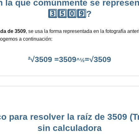
n la que comúnmente se represent
3️⃣5️⃣0️⃣9️⃣?
ada de 3509
, se usa la forma representada en la fotografía ante
cogemos a continuación:
²√3509 =3509
=√3509
^½
 para resolver la raíz de 3509 (T
sin calculadora