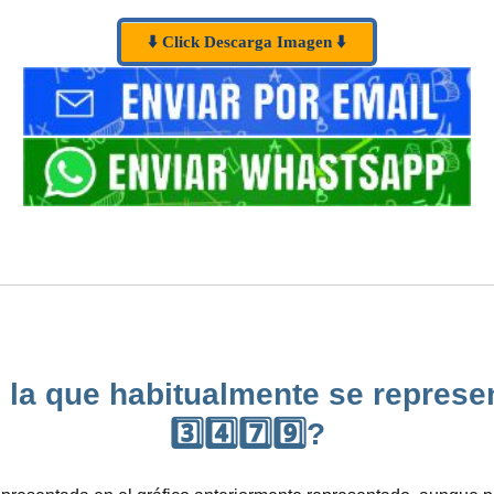
⬇️ Click Descarga Imagen ⬇️
 la que habitualmente se represen
3️⃣4️⃣7️⃣9️⃣?