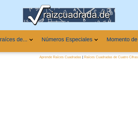
raíces de...
Números Especiales
Momento de
Aprende Raíces Cuadradas
|
Raíces Cuadradas de Cuatro Cifra