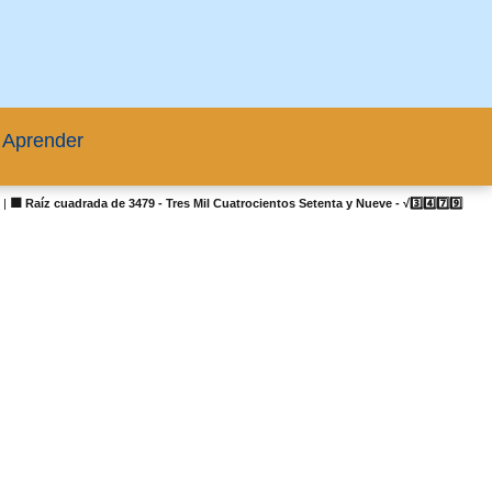
 Aprender
s
|
🟦 Raíz cuadrada de 3479 - Tres Mil Cuatrocientos Setenta y Nueve - √3️⃣4️⃣7️⃣9️⃣