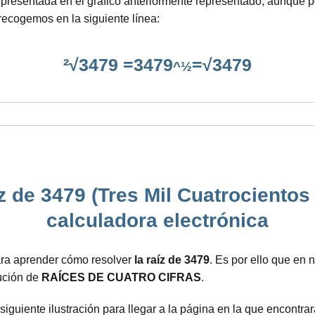
a representada en el gráfico anteriormente representado, aunqu
recogemos en la siguiente línea:
²√3479 =3479
=√3479
^½
z de 3479 (Tres Mil Cuatrocientos
calculadora electrónica
ara aprender cómo resolver
la raíz de 3479
. Es por ello que en
ución de
RAÍCES DE CUATRO CIFRAS
.
 siguiente ilustración para llegar a la página en la que encont