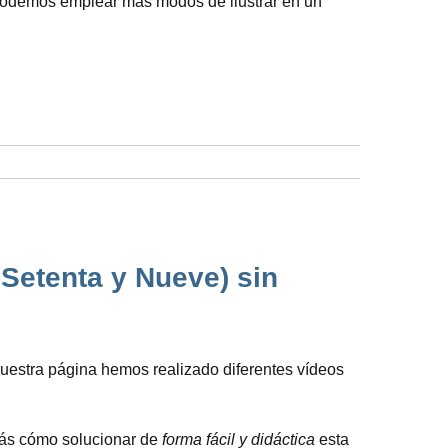
e podemos emplear más modos de ilustrar en un
 Setenta y Nueve) sin
 nuestra página hemos realizado diferentes vídeos
rarás cómo solucionar de
forma fácil y didáctica
esta