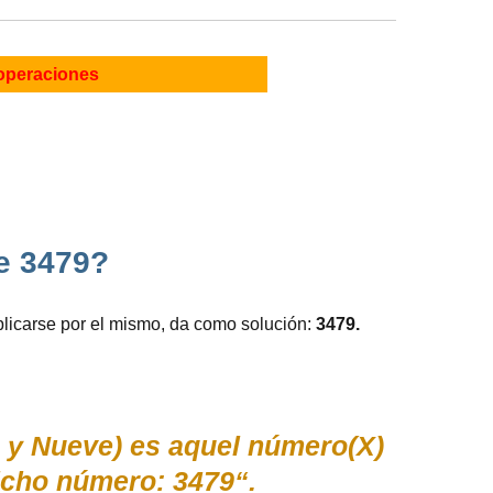
operaciones
e 3479?
licarse por el mismo, da como solución:
3479.
a y Nueve) es aquel número(X)
icho número: 3479“.