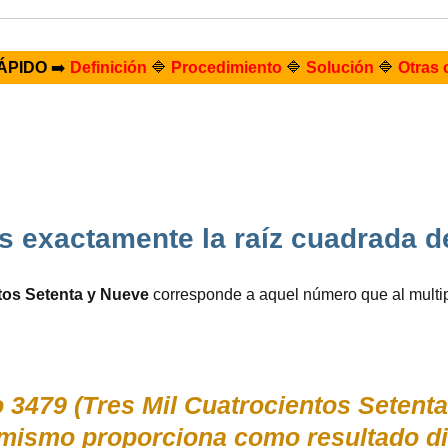
ÁPIDO
➡️
Definición
🔷
Procedimiento
🔷
Solución
🔷
Otras 
s exactamente la raíz cuadrada d
tos Setenta y Nueve
corresponde a aquel número que al multip
 3479 (Tres Mil Cuatrocientos Setent
l mismo proporciona como resultado d