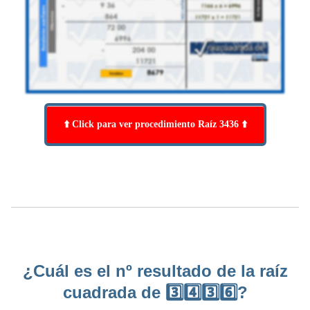
⬆️ Click para ver procedimiento Raíz 3436 ⬆️
¿Cuál es el nº resultado de la raíz
cuadrada de 3️⃣4️⃣3️⃣6️⃣?