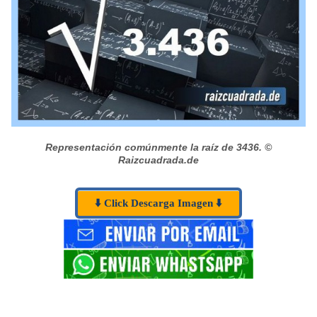
Representación comúnmente la raíz de 3436.
©
Raizcuadrada.de
⬇️ Click Descarga Imagen ⬇️