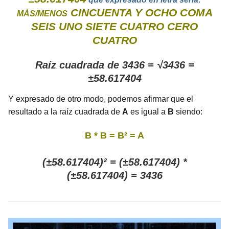
CINCUENTA Y OCHO COMA
MÁS/MENOS
SEIS UNO SIETE CUATRO CERO
CUATRO
Raíz cuadrada de 3436 = √3436 =
±58.617404
Y expresado de otro modo, podemos afirmar que el
resultado a la raíz cuadrada de
A
es igual a
B
siendo:
B * B = B² = A
(±58.617404)² = (±58.617404) *
(±58.617404) = 3436