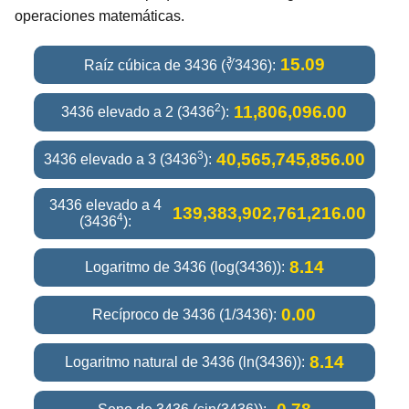
operaciones matemáticas.
15.09
Raíz cúbica de 3436 (∛3436):
2
11,806,096.00
3436 elevado a 2 (3436
):
3
40,565,745,856.00
3436 elevado a 3 (3436
):
3436 elevado a 4
139,383,902,761,216.00
4
(3436
):
8.14
Logaritmo de 3436 (log(3436)):
0.00
Recíproco de 3436 (1/3436):
8.14
Logaritmo natural de 3436 (ln(3436)):