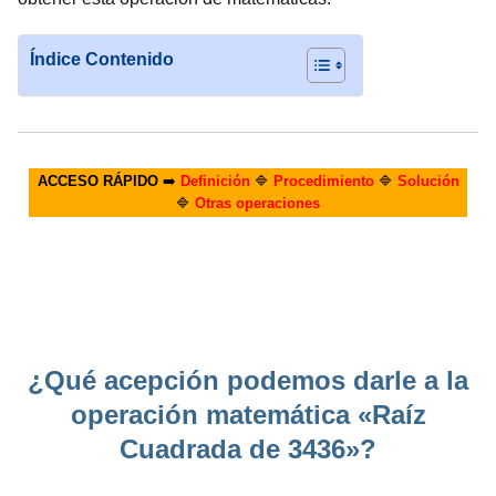
Índice Contenido
ACCESO RÁPIDO
➡️
Definición
🔷
Procedimiento
🔷
Solución
🔷
Otras operaciones
¿Qué acepción podemos darle a la
operación matemática «Raíz
Cuadrada de 3436»?