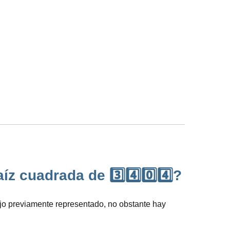
z cuadrada de 3️⃣4️⃣0️⃣4️⃣?
ujo previamente representado, no obstante hay