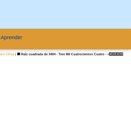
 Aprender
tro Cifras
|
🟦 Raíz cuadrada de 3404 - Tres Mil Cuatrocientos Cuatro - √3️⃣4️⃣0️⃣4️⃣