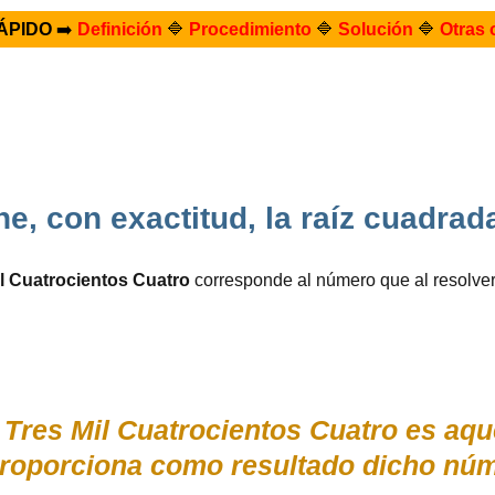
ÁPIDO
➡️
Definición
🔷
Procedimiento
🔷
Solución
🔷
Otras 
e, con exactitud, la raíz cuadra
l Cuatrocientos Cuatro
corresponde al número que al resolve
 Tres Mil Cuatrocientos Cuatro es aqu
roporciona como resultado dicho núm