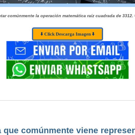
tar comúnmente la operación matemática raíz cuadrada de 3312.
⬇️ Click Descarga Imagen ⬇️
a que comúnmente viene represen