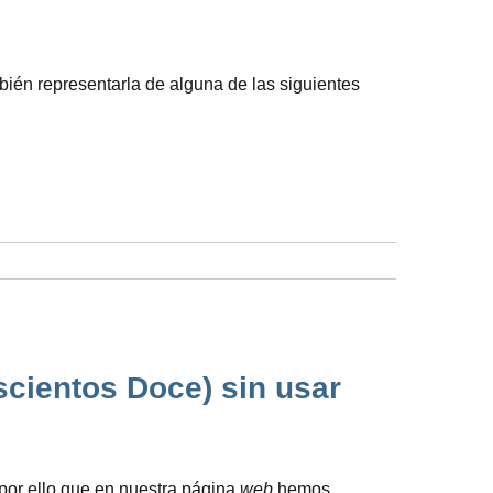
bién representarla de alguna de las siguientes
scientos Doce) sin usar
 por ello que en nuestra página
web
hemos