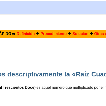
ÁPIDO
➡️
Definición
🔷
Procedimiento
🔷
Solución
🔷
Otras 
s descriptivamente la «Raíz Cua
il Trescientos Doce)
es aquel número que multiplicado por el