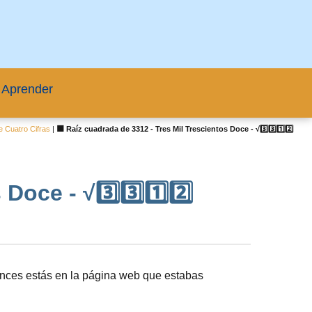
 Aprender
 Cuatro Cifras
|
🟦 Raíz cuadrada de 3312 - Tres Mil Trescientos Doce - √3️⃣3️⃣1️⃣2️⃣
oce - √3️⃣3️⃣1️⃣2️⃣
nces estás en la página web que estabas