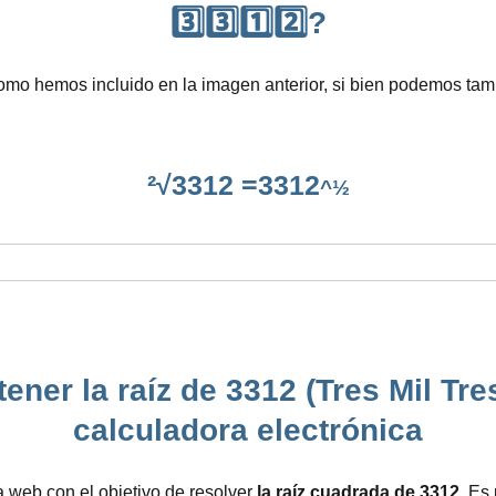
3️⃣3️⃣1️⃣2️⃣?
como hemos incluido en la imagen anterior, si bien podemos tam
²√3312 =3312
^½
ener la raíz de 3312 (Tres Mil Tre
calculadora electrónica
 web con el objetivo de resolver
la raíz cuadrada de 3312
. Es