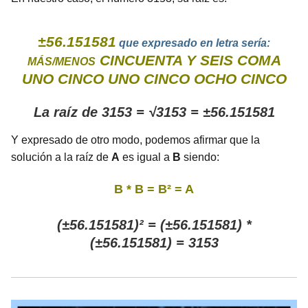
±56.151581
que expresado en letra sería:
CINCUENTA Y SEIS COMA
MÁS/MENOS
UNO CINCO UNO CINCO OCHO CINCO
La raíz de 3153 = √3153 = ±56.151581
Y expresado de otro modo, podemos afirmar que la
solución a la raíz de
A
es igual a
B
siendo:
B * B = B² = A
(±56.151581)² = (±56.151581) *
(±56.151581) = 3153