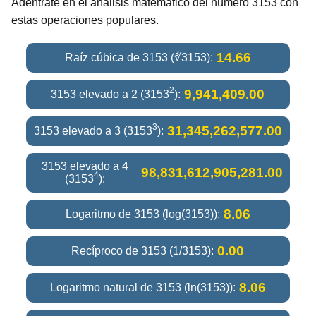
Adéntrate en el análisis matemático del número 3153 con
estas operaciones populares.
14.66
Raíz cúbica de 3153 (∛3153):
2
9,941,409.00
3153 elevado a 2 (3153
):
3
31,345,262,577.00
3153 elevado a 3 (3153
):
3153 elevado a 4
98,831,612,905,281.00
4
(3153
):
8.06
Logaritmo de 3153 (log(3153)):
0.00
Recíproco de 3153 (1/3153):
8.06
Logaritmo natural de 3153 (ln(3153)):