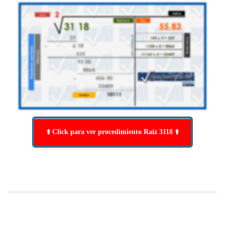
⬆️ Click para ver procedimiento Raíz 3118 ⬆️