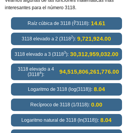
Veamos algunas de las funciones matemáticas más
interesantes para el número 3118.
14.61
Raíz cúbica de 3118 (∛3118):
2
9,721,924.00
3118 elevado a 2 (3118
):
3
30,312,959,032.00
3118 elevado a 3 (3118
):
3118 elevado a 4
94,515,806,261,776.00
4
(3118
):
8.04
Logaritmo de 3118 (log(3118)):
0.00
Recíproco de 3118 (1/3118):
8.04
Logaritmo natural de 3118 (ln(3118)):