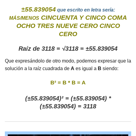
±55.839054
que escrito en letra sería:
CINCUENTA Y CINCO COMA
MÁS/MENOS
OCHO TRES NUEVE CERO CINCO
CERO
Raíz de 3118 = √3118 = ±55.839054
Que expresándolo de otro modo, podemos expresar que la
solución a la raíz cuadrada de
A
es igual a
B
siendo:
B² = B * B = A
(±55.839054)² = (±55.839054) *
(±55.839054) = 3118