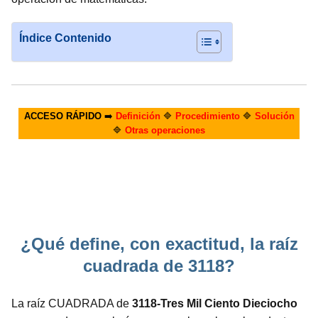
Índice Contenido
ACCESO RÁPIDO
➡️
Definición
🔷
Procedimiento
🔷
Solución
🔷
Otras operaciones
¿Qué define, con exactitud, la raíz
cuadrada de 3118?
La raíz CUADRADA de
3118-Tres Mil Ciento Dieciocho